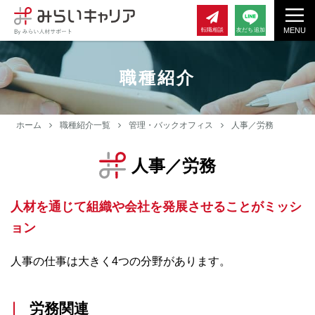
MENU
転職相談
友だち追加
職種紹介
ホーム
職種紹介一覧
管理・バックオフィス
人事／労務
人事／労務
人材を通じて組織や会社を発展させることがミッシ
ョン
人事の仕事は大きく4つの分野があります。
労務関連