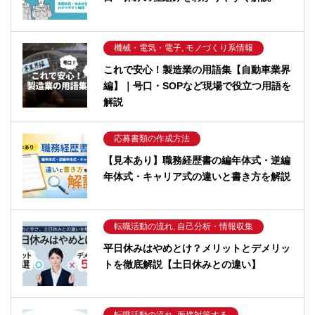
機械・電気・電子, モノづくり系情報
これで安心！製造業の用語集【自動車業界
編】｜号口・SOPなど現場で役立つ用語を
解説
応募書類の作成方法
【見本あり】職務経歴書の編年体式・逆編
年体式・キャリア式の違いと書き方を解説
転職活動の流れ, 自己分析・情報収集
平日休みはやめとけ？メリットとデメリッ
トを徹底解説【土日休みとの違い】
転職活動の流れ, 面接対策する