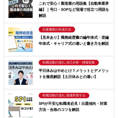
これで安心！製造業の用語集【自動車業界
編】｜号口・SOPなど現場で役立つ用語を
解説
応募書類の作成方法
【見本あり】職務経歴書の編年体式・逆編
年体式・キャリア式の違いと書き方を解説
転職活動の流れ, 自己分析・情報収集
平日休みはやめとけ？メリットとデメリッ
トを徹底解説【土日休みとの違い】
転職活動の流れ, 面接対策する
SPIが不安な転職者必見！出題傾向・対策
方法・合格のコツを解説