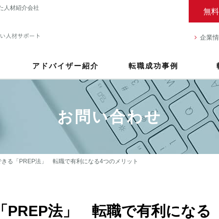
た人材紹介会社
無料
企業情
アドバイザー紹介
転職成功事例
お問い合わせ
できる「PREP法」 転職で有利になる4つのメリット
「PREP法」 転職で有利になる