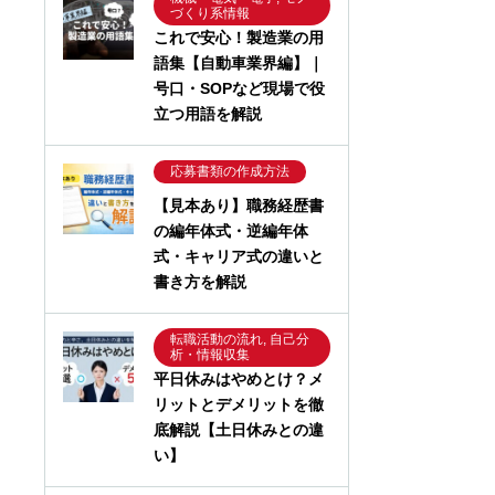
づくり系情報
これで安心！製造業の用
語集【自動車業界編】｜
号口・SOPなど現場で役
立つ用語を解説
応募書類の作成方法
【見本あり】職務経歴書
の編年体式・逆編年体
式・キャリア式の違いと
書き方を解説
転職活動の流れ, 自己分
析・情報収集
平日休みはやめとけ？メ
リットとデメリットを徹
底解説【土日休みとの違
い】