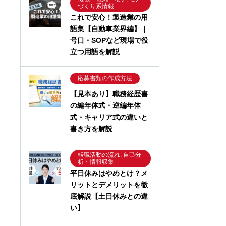
づくり系情報
これで安心！製造業の用
語集【自動車業界編】｜
号口・SOPなど現場で役
立つ用語を解説
応募書類の作成方法
【見本あり】職務経歴書
の編年体式・逆編年体
式・キャリア式の違いと
書き方を解説
転職活動の流れ, 自己分
析・情報収集
平日休みはやめとけ？メ
リットとデメリットを徹
底解説【土日休みとの違
い】