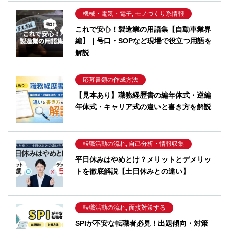
機械・電気・電子, モノづくり系情報
これで安心！製造業の用語集【自動車業界
編】｜号口・SOPなど現場で役立つ用語を
解説
応募書類の作成方法
【見本あり】職務経歴書の編年体式・逆編
年体式・キャリア式の違いと書き方を解説
転職活動の流れ, 自己分析・情報収集
平日休みはやめとけ？メリットとデメリッ
トを徹底解説【土日休みとの違い】
転職活動の流れ, 面接対策する
SPIが不安な転職者必見！出題傾向・対策