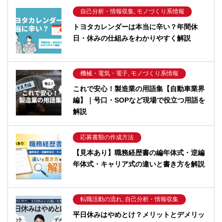
自己分析・情報収集, モノづくり系情報
トヨタカレンダーは本当に辛い？年間休
日・休みの仕組みをわかりやすく解説
機械・電気・電子, モノづくり系情報
これで安心！製造業の用語集【自動車業界
編】｜号口・SOPなど現場で役立つ用語を
解説
応募書類の作成方法
【見本あり】職務経歴書の編年体式・逆編
年体式・キャリア式の違いと書き方を解説
転職活動の流れ, 自己分析・情報収集
平日休みはやめとけ？メリットとデメリッ