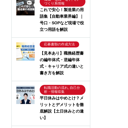
づくり系情報
これで安心！製造業の用
語集【自動車業界編】｜
号口・SOPなど現場で役
立つ用語を解説
応募書類の作成方法
【見本あり】職務経歴書
の編年体式・逆編年体
式・キャリア式の違いと
書き方を解説
転職活動の流れ, 自己分
析・情報収集
平日休みはやめとけ？メ
リットとデメリットを徹
底解説【土日休みとの違
い】