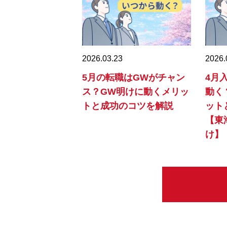
2026.03.23
2026.
5月の転職はGWがチャン
4月
ス？GW明けに動くメリッ
動く
トと成功のコツを解説
ット
【東
け】