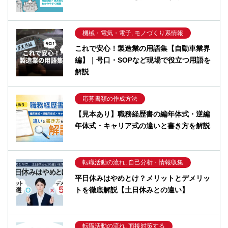
機械・電気・電子, モノづくり系情報
これで安心！製造業の用語集【自動車業界
編】｜号口・SOPなど現場で役立つ用語を
解説
応募書類の作成方法
【見本あり】職務経歴書の編年体式・逆編
年体式・キャリア式の違いと書き方を解説
転職活動の流れ, 自己分析・情報収集
平日休みはやめとけ？メリットとデメリッ
トを徹底解説【土日休みとの違い】
転職活動の流れ, 面接対策する