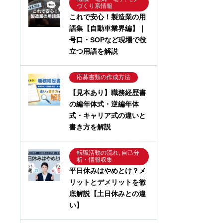
づくり系情報
これで安心！製造業の用
語集【自動車業界編】｜
号口・SOPなど現場で役
立つ用語を解説
応募書類の作成方法
【見本あり】職務経歴書
の編年体式・逆編年体
式・キャリア式の違いと
書き方を解説
転職活動の流れ, 自己分
析・情報収集
平日休みはやめとけ？メ
リットとデメリットを徹
底解説【土日休みとの違
い】