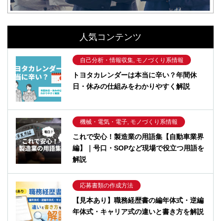
人気コンテンツ
自己分析・情報収集, モノづくり系情報
トヨタカレンダーは本当に辛い？年間休
日・休みの仕組みをわかりやすく解説
機械・電気・電子, モノづくり系情報
これで安心！製造業の用語集【自動車業界
編】｜号口・SOPなど現場で役立つ用語を
解説
応募書類の作成方法
【見本あり】職務経歴書の編年体式・逆編
年体式・キャリア式の違いと書き方を解説