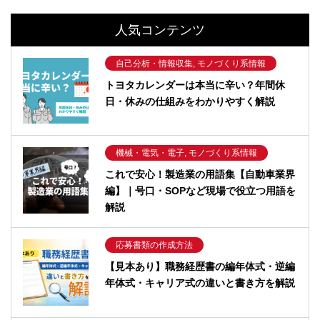
人気コンテンツ
自己分析・情報収集, モノづくり系情報
トヨタカレンダーは本当に辛い？年間休
日・休みの仕組みをわかりやすく解説
機械・電気・電子, モノづくり系情報
これで安心！製造業の用語集【自動車業界
編】｜号口・SOPなど現場で役立つ用語を
解説
応募書類の作成方法
【見本あり】職務経歴書の編年体式・逆編
年体式・キャリア式の違いと書き方を解説