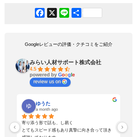
Facebook
X
Line
共
有
Googleレビューの評価・クチコミをご紹介
みらい人材サポート株式会社
4.5
powered by
G
o
o
g
l
e
review us on
ゆうた
a month ago
い
寄り添う形で話も、し易く
落
す
とてもスピード感もあり真摯に向き合って頂き
不