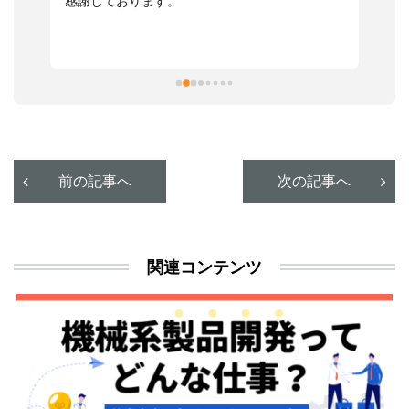
感謝しております。
さ
っ
ま
習
本
活
と
決
利
前の記事へ
次の記事へ
が
あ
関連コンテンツ