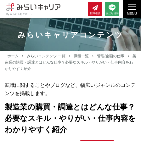
MENU
転職相談
友だち追加
みらいキャリアコンテンツ
ホーム
みらいコンテンツ 一覧
職種一覧
管理/企画の仕事
製
造業の購買・調達とはどんな仕事？必要なスキル・やりがい・仕事内容をわ
かりやすく紹介
転職に関することやブログなど、幅広いジャンルのコンテ
ンツを掲載します。
製造業の購買・調達とはどんな仕事？
必要なスキル・やりがい・仕事内容を
わかりやすく紹介