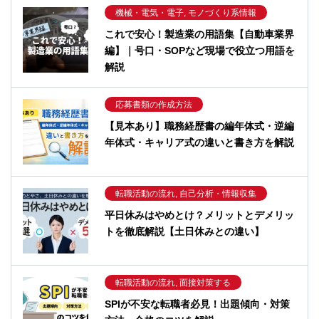
機械・電気・電子, モノづくり系情報
これで安心！製造業の用語集【自動車業界
編】｜号口・SOPなど現場で役立つ用語を
解説
応募書類の作成方法
【見本あり】職務経歴書の編年体式・逆編
年体式・キャリア式の違いと書き方を解説
転職活動の流れ, 自己分析・情報収集
平日休みはやめとけ？メリットとデメリッ
トを徹底解説【土日休みとの違い】
転職活動の流れ, 面接対策する
SPIが不安な転職者必見！出題傾向・対策