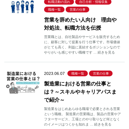
転職活動の流れ
自己分析・情報収集
職種一覧
営業の仕事
営業を辞めたい人向け 理由や
対処法、転職方法を伝授
営業職とは、自社製品やサービスを販売するため
に、顧客に対して提案を行う仕事です。市場価値
がとても高く、利益に直結するポジションなので
やりがいも感じやすい職種です … 続きを見る
2023.06.07
職種一覧
営業の仕事
製造業における営業の仕事と
は？～スキルやキャリアパスま
で紹介～
製造業をはじめあらゆる職場で必要とされる営業
という職種。 製造業の営業職は、製品の営業やア
フターサービス、工場とのやり取りなど何となく
のイメージはつくかも知れま … 続きを見る