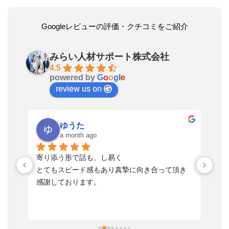
Googleレビューの評価・クチコミをご紹介
みらい人材サポート株式会社
4.5
powered by
G
o
o
g
l
e
review us on
ゆうた
a month ago
い
寄り添う形で話も、し易く
落
す
とてもスピード感もあり真摯に向き合って頂き
不
感謝しております。
さ
っ
ま
習