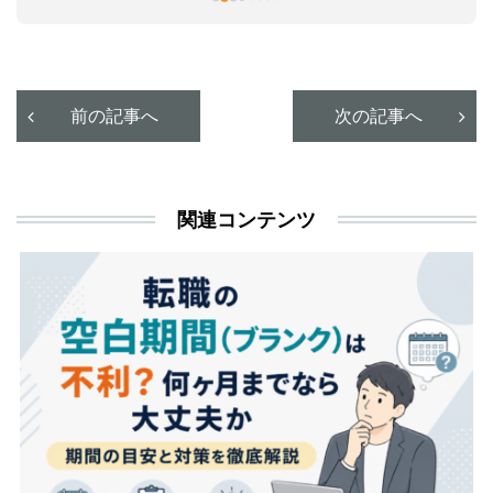
本
活
と
決
利
前の記事へ
次の記事へ
が
あ
関連コンテンツ