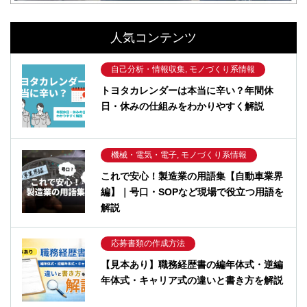
人気コンテンツ
自己分析・情報収集, モノづくり系情報
トヨタカレンダーは本当に辛い？年間休
日・休みの仕組みをわかりやすく解説
機械・電気・電子, モノづくり系情報
これで安心！製造業の用語集【自動車業界
編】｜号口・SOPなど現場で役立つ用語を
解説
応募書類の作成方法
【見本あり】職務経歴書の編年体式・逆編
年体式・キャリア式の違いと書き方を解説