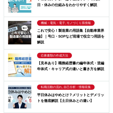
日・休みの仕組みをわかりやすく解説
機械・電気・電子, モノづくり系情報
これで安心！製造業の用語集【自動車業界
編】｜号口・SOPなど現場で役立つ用語を
解説
応募書類の作成方法
【見本あり】職務経歴書の編年体式・逆編
年体式・キャリア式の違いと書き方を解説
転職活動の流れ, 自己分析・情報収集
平日休みはやめとけ？メリットとデメリッ
トを徹底解説【土日休みとの違い】