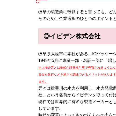
岐阜の製造業に転職すると言っても、ど
そのため、企業選択のひとつのポイント
◎イビデン株式会社
岐阜県大垣市に本社がある、ICパッケー
1949年5月に東証一部・名証一部に上場
※上場企業とは株式が証券取引所で売買されるように
資金を銀行などを通さず調達できるメリットがありま
ます。
元々は揖斐川の水力を利用し、水力発電
社」という名前からイビデンを取って付
現在では世界的に有名な製造メーカーとし
しています。
時代の変革によってものづくりへの力を