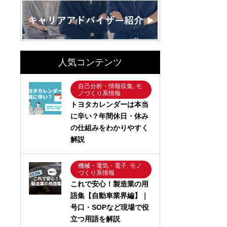
人気コンテンツ
自己分析・情報収集, モ
ノづくり系情報
トヨタカレンダーは本当
に辛い？年間休日・休み
の仕組みをわかりやすく
解説
機械・電気・電子, モノ
づくり系情報
これで安心！製造業の用
語集【自動車業界編】｜
号口・SOPなど現場で役
立つ用語を解説