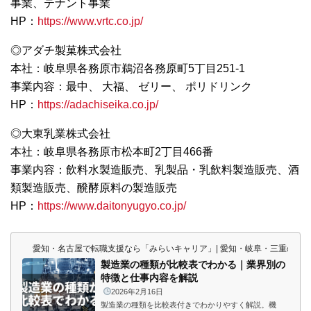
事業、テナント事業
HP：
https://www.vrtc.co.jp/
◎アダチ製菓株式会社
本社：岐阜県各務原市鵜沼各務原町5丁目251-1
事業内容：最中、 大福、 ゼリー、 ポリドリンク
HP：
https://adachiseika.co.jp/
◎大東乳業株式会社
本社：岐阜県各務原市松本町2丁目466番
事業内容：飲料水製造販売、乳製品・乳飲料製造販売、酒
類製造販売、醗酵原料の製造販売
HP：
https://www.daitonyugyo.co.jp/
愛知・名古屋で転職支援なら「みらいキャリア」| 愛知・岐阜・三重の東
製造業の種類が比較表でわかる｜業界別の
特徴と仕事内容を解説
2026年2月16日
製造業の種類を比較表付きでわかりやすく解説。機