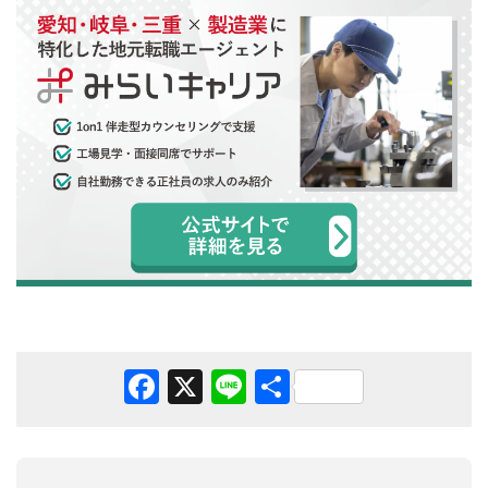
Facebook
X
Line
共
有