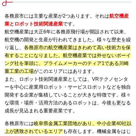
各務原市には主要な産業が2つあります。それは
航空機産
業とロボット技術関連産業
です。
航空機産業は大正6年に各務原飛行場が開設されて以来、
航空機の開発と生産が行われてきました。様々な歴史を繰
り返し、
各務原市の航空機産業はきわめて高い技術力を保
有することになりました。航空機産業では外せないボーイ
ング社を筆頭に、プライムメーカーのティア1である川崎
重工業の工場
がこのエリアにはあります。
また、ロボット技術関連産業としては、VRテクノセンタ
ーを中心に産業用ロボット・サービスロボットなどを独自
開発する企業が集積していることが大きな特徴です。様々
な環境・場所・活用方法のあるロボットは、今後も更なる
成長が見込まれる重要産業です。
各務原市には
岐阜県金属工業団地があり、中小企業40社以
上が誘致されているエリア
も存在します。機械金属をはじ