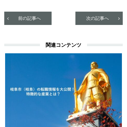
と
決
利
前の記事へ
次の記事へ
が
あ
関連コンテンツ