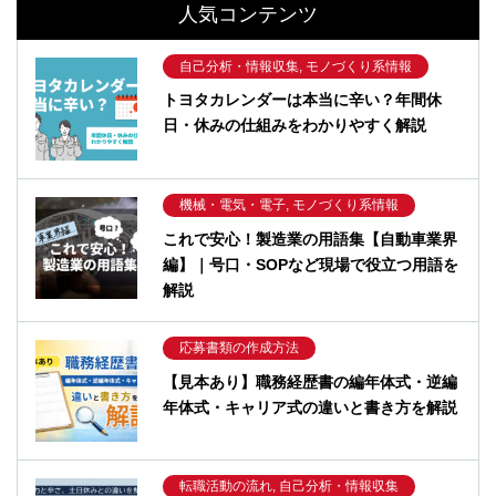
人気コンテンツ
自己分析・情報収集, モノづくり系情報
トヨタカレンダーは本当に辛い？年間休
日・休みの仕組みをわかりやすく解説
機械・電気・電子, モノづくり系情報
これで安心！製造業の用語集【自動車業界
編】｜号口・SOPなど現場で役立つ用語を
解説
応募書類の作成方法
【見本あり】職務経歴書の編年体式・逆編
年体式・キャリア式の違いと書き方を解説
転職活動の流れ, 自己分析・情報収集