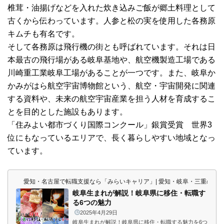
椎茸・油揚げなどを入れた炊き込みご飯が郷土料理として
古くから伝わっています。人参と松の実を使用した各務原
キムチも有名です。
そして各務原は飛行機の街とも呼ばれています。それは日
本最古の飛行場がある岐阜基地や、航空機製造工場である
川崎重工業岐阜工場があることが一つです。また、岐阜か
かみがはら航空宇宙博物館という、航空・宇宙開発に関連
する資料や、未来の航空宇宙産業を担う人材を育成するこ
とを目的とした施設もあります。
「住みよい都市づくり国際コンクール」銀賞受賞 世界3
位にもなっているエリアで、長く暮らしやすい地域となっ
ています。
愛知・名古屋で転職支援なら「みらいキャリア」| 愛知・岐阜・三重の東
岐阜生まれが解説！岐阜県に移住・転職す
る6つの魅力
2025年4月29日
岐阜生まれが解説！岐阜県に移住・転職する魅力を6つ