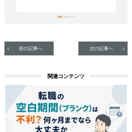
ま
習
本
活
と
決
利
前の記事へ
次の記事へ
が
あ
関連コンテンツ