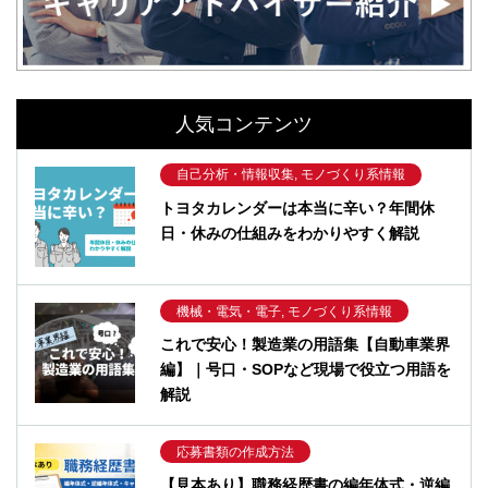
人気コンテンツ
自己分析・情報収集, モノづくり系情報
トヨタカレンダーは本当に辛い？年間休
日・休みの仕組みをわかりやすく解説
機械・電気・電子, モノづくり系情報
これで安心！製造業の用語集【自動車業界
編】｜号口・SOPなど現場で役立つ用語を
解説
応募書類の作成方法
【見本あり】職務経歴書の編年体式・逆編