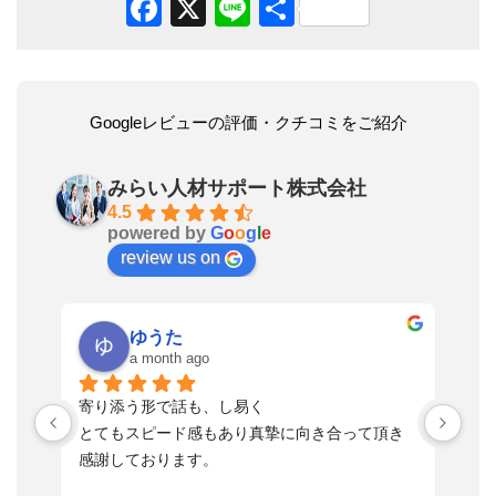
Facebook
X
Line
共
有
Googleレビューの評価・クチコミをご紹介
みらい人材サポート株式会社
4.5
powered by
G
o
o
g
l
e
review us on
ゆうた
a month ago
い
寄り添う形で話も、し易く
落
す
とてもスピード感もあり真摯に向き合って頂き
不
感謝しております。
さ
っ