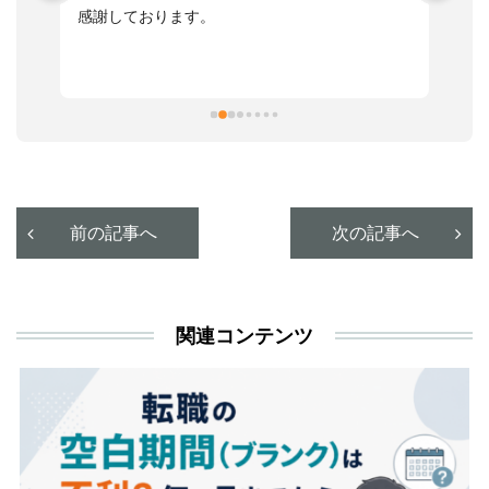
感謝しております。
さ
っ
ま
習
本
活
と
決
利
前の記事へ
次の記事へ
が
あ
関連コンテンツ