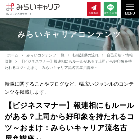
MENU
転職相談
友だち追加
みらいキャリアコンテンツ
ホーム
みらいコンテンツ 一覧
転職活動の流れ
自己分析・情報
収集
【ビジネスマナー】報連相にもルールがある？上司から好印象を持
たれるコツ～おまけ：みらいキャリア流名古屋弁講座～
転職に関することやブログなど、幅広いジャンルのコンテ
ンツを掲載します。
【ビジネスマナー】報連相にもルール
がある？上司から好印象を持たれるコ
ツ～おまけ：みらいキャリア流名古
屋弁講座～