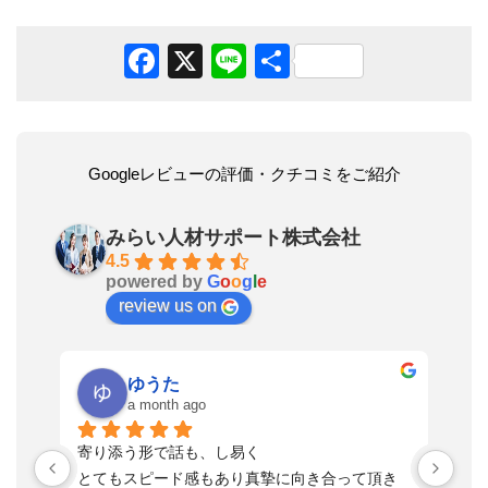
Facebook
X
Line
共
有
Googleレビューの評価・クチコミをご紹介
みらい人材サポート株式会社
4.5
powered by
G
o
o
g
l
e
review us on
ゆうた
a month ago
い
寄り添う形で話も、し易く
落
す
とてもスピード感もあり真摯に向き合って頂き
不