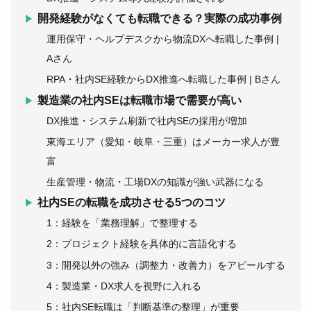
開発経験がなくても転職できる？実際の成功事例
運用保守・ヘルプデスクから物流DXへ転職した事例 |
Aさん
RPA・社内SE経験からDX推進へ転職した事例 | Bさん
製造業の社内SEは転職市場で需要が高い
DX推進・システム刷新で社内SEの採用が増加
東海エリア（愛知・岐阜・三重）はメーカー求人が豊
富
生産管理・物流・工場DXの知識が強い武器になる
社内SEの転職を成功させる5つのコツ
1：経験を「業務理解」で整理する
2：プロジェクト経験を具体的に言語化する
3：開発以外の強み（調整力・改善力）をアピールする
4：製造業・DX求人を視野に入れる
5：社内SE転職は「判断基準の整理」が重要