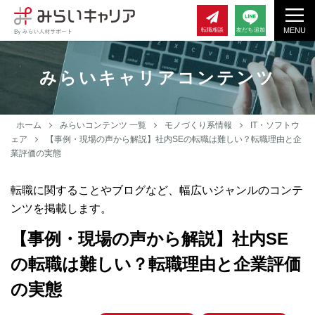
MENU
転職相談
友だち追加
みらいキャリアコンテンツ
ホーム
みらいコンテンツ 一覧
モノづくり系情報
IT・ソフトウ
ェア
【事例・現場の声から解説】社内SEの転職は難しい？転職理由と企
業評価の実態
転職に関することやブログなど、幅広いジャンルのコンテ
ンツを掲載します。
【事例・現場の声から解説】社内SE
の転職は難しい？転職理由と企業評価
の実態