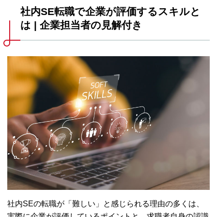
常に近くにある。それが、東海光学の社内SEの仕事で
社内SE転職で企業が評価するスキルと
す。会社の中に入り込み、仕組みそのものに関わる。
今回は、情報システム部 部長の倉地さんに、東海光学
は | 企業担当者の見解付き
における社内SEの...
社内SEの転職が「難しい」と感じられる理由の多くは、
実際に企業が評価しているポイントと、求職者自身の認識