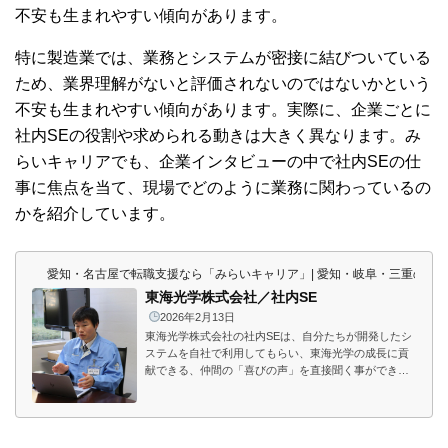
不安も生まれやすい傾向があります。
特に製造業では、業務とシステムが密接に結びついている
ため、業界理解がないと評価されないのではないかという
不安も生まれやすい傾向があります。実際に、企業ごとに
社内SEの役割や求められる動きは大きく異なります。み
らいキャリアでも、企業インタビューの中で社内SEの仕
事に焦点を当て、現場でどのように業務に関わっているの
かを紹介しています。
愛知・名古屋で転職支援なら「みらいキャリア」| 愛知・岐阜・三重の東
東海光学株式会社／社内SE
2026年2月13日
東海光学株式会社の社内SEは、自分たちが開発したシ
ステムを自社で利用してもらい、東海光学の成長に貢
献できる、仲間の「喜びの声」を直接聞く事ができ、
やりがいに直結する仕事であると感じています。受注
や生産の流れをどう変えるか。その結果は、成果も失
敗も含めて現場からすぐに返ってきます。「良くなっ
た」という声も、「次はどうするか」という課題も、