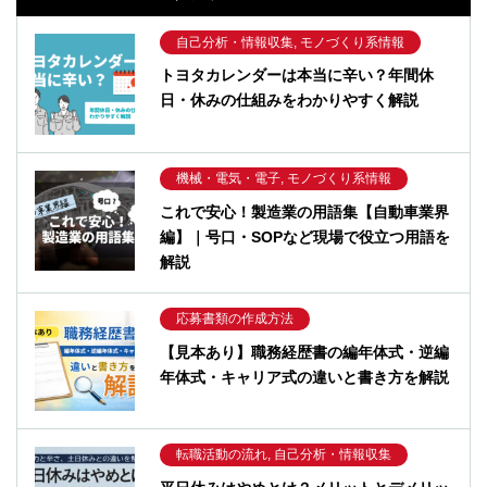
自己分析・情報収集, モノづくり系情報
トヨタカレンダーは本当に辛い？年間休
日・休みの仕組みをわかりやすく解説
機械・電気・電子, モノづくり系情報
これで安心！製造業の用語集【自動車業界
編】｜号口・SOPなど現場で役立つ用語を
解説
応募書類の作成方法
【見本あり】職務経歴書の編年体式・逆編
年体式・キャリア式の違いと書き方を解説
転職活動の流れ, 自己分析・情報収集