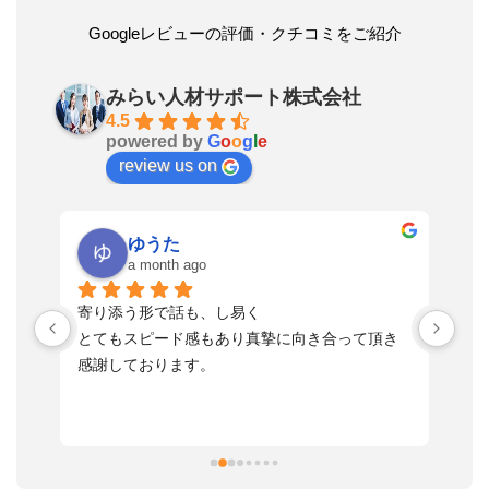
Googleレビューの評価・クチコミをご紹介
みらい人材サポート株式会社
4.5
powered by
G
o
o
g
l
e
review us on
ゆうた
a month ago
い
寄り添う形で話も、し易く
落
す
とてもスピード感もあり真摯に向き合って頂き
不
感謝しております。
さ
っ
ま
習
本