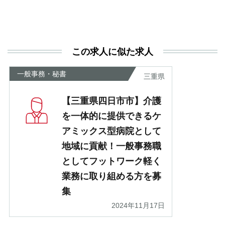
活
と
決
利
この求人に似た求人
が
あ
一般事務・秘書
三重県
【三重県四日市市】介護
を一体的に提供できるケ
アミックス型病院として
地域に貢献！一般事務職
としてフットワーク軽く
業務に取り組める方を募
集
2024年11月17日