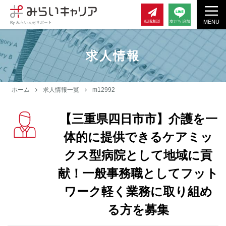
MENU
転職相談
友だち追加
求人情報
ホーム
求人情報一覧
m12992
【三重県四日市市】介護を一
体的に提供できるケアミッ
クス型病院として地域に貢
献！一般事務職としてフット
ワーク軽く業務に取り組め
る方を募集