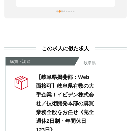
習
本
活
と
決
利
この求人に似た求人
が
あ
購買・調達
岐阜県
【岐阜県揖斐郡：Web
面接可】岐阜県有数の大
手企業！イビデン株式会
社／技術開発本部の購買
業務全般をお任せ《完全
週休2日制・年間休日
123日》