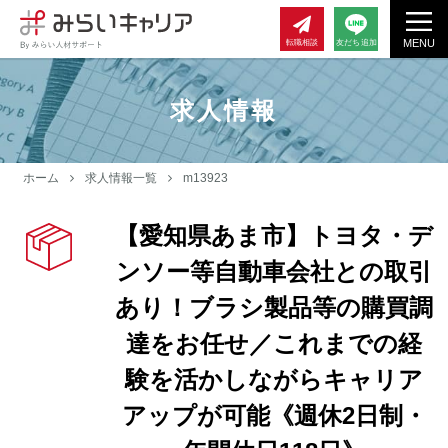
MENU
転職相談
友だち追加
求人情報
ホーム
求人情報一覧
m13923
【愛知県あま市】トヨタ・デ
ンソー等自動車会社との取引
あり！ブラシ製品等の購買調
達をお任せ／これまでの経
験を活かしながらキャリア
アップが可能《週休2日制・