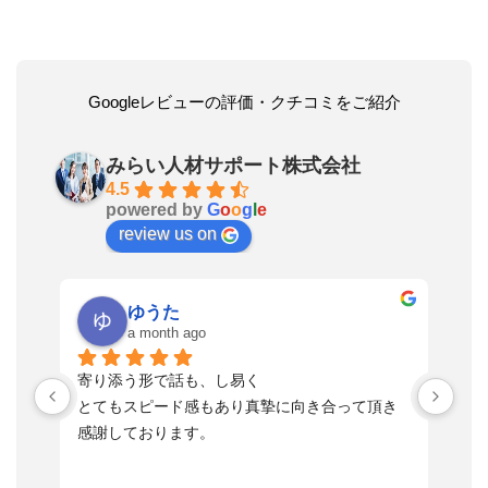
Googleレビューの評価・クチコミをご紹介
みらい人材サポート株式会社
4.5
powered by
G
o
o
g
l
e
review us on
ゆうた
a month ago
い
寄り添う形で話も、し易く
落
す
とてもスピード感もあり真摯に向き合って頂き
不
感謝しております。
さ
っ
ま