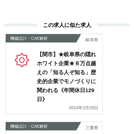
と
決
利
この求人に似た求人
が
あ
機械設計・CAE解析
岐阜県
【関市】★岐阜県の隠れ
ホワイト企業★８万点越
えの「知る人ぞ知る」歴
史的企業でモノづくりに
関われる《年間休日129
日》
2024年3月29日
機械設計・CAE解析
三重県