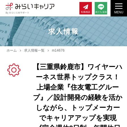
MENU
転職相談
友だち追加
求人情報
ホーム
求人情報一覧
m14676
【三重県鈴鹿市】ワイヤーハ
ーネス世界トップクラス！
上場企業『住友電工グルー
プ』／設計開発の経験を活か
しながら、トップメーカー
でキャリアアップを実現