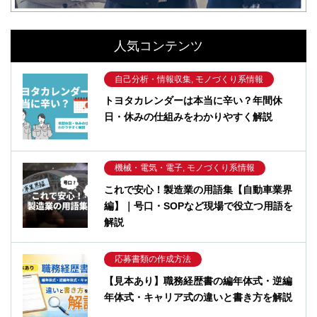
人気コンテンツ
自己分析・情報収集, モノづくり系情報
トヨタカレンダーは本当に辛い？年間休
日・休みの仕組みをわかりやすく解説
機械・電気・電子, モノづくり系情報
これで安心！製造業の用語集【自動車業界
編】｜号口・SOPなど現場で役立つ用語を
解説
応募書類の作成方法
【見本あり】職務経歴書の編年体式・逆編
年体式・キャリア式の違いと書き方を解説