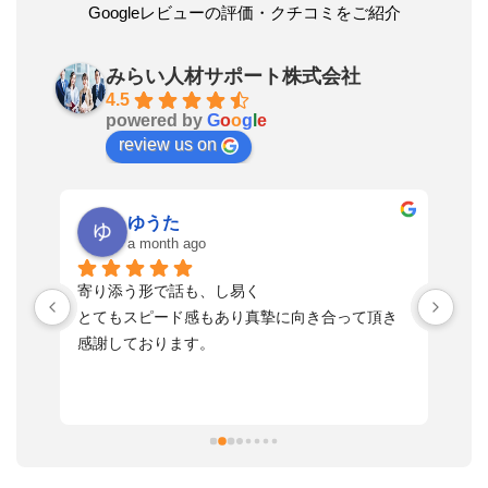
Googleレビューの評価・クチコミをご紹介
みらい人材サポート株式会社
4.5
powered by
G
o
o
g
l
e
review us on
ゆうた
a month ago
い
寄り添う形で話も、し易く
落
す
とてもスピード感もあり真摯に向き合って頂き
不
感謝しております。
さ
っ
ま
習
本
活