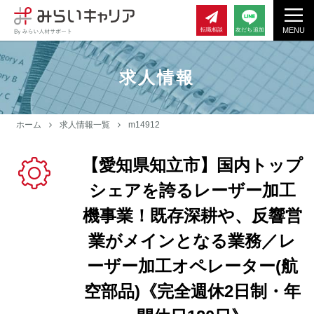
MENU
転職相談
友だち追加
求人情報
ホーム
求人情報一覧
m14912
【愛知県知立市】国内トップ
シェアを誇るレーザー加工
機事業！既存深耕や、反響営
業がメインとなる業務／レ
ーザー加工オペレーター(航
空部品)《完全週休2日制・年