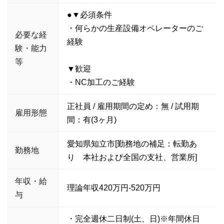
●▼必須条件
・何らかの生産設備オペレーターのご
必要な経
経験
験・能力
等
▼歓迎
・NC加工のご経験
正社員 / 雇用期間の定め：無 / 試用期
雇用形態
間：有(3ヶ月)
愛知県知立市[勤務地の補足：転勤あ
勤務地
り 本社および全国の支社、営業所]
年収・給
理論年収420万円-520万円
与
・完全週休二日制(土、日)※年間休日