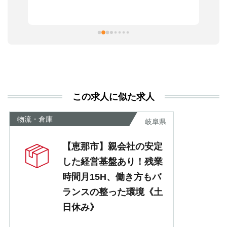
ま
習
本
活
と
決
利
この求人に似た求人
が
あ
物流・倉庫
岐阜県
【恵那市】親会社の安定
した経営基盤あり！残業
時間月15H、働き方もバ
ランスの整った環境《土
日休み》