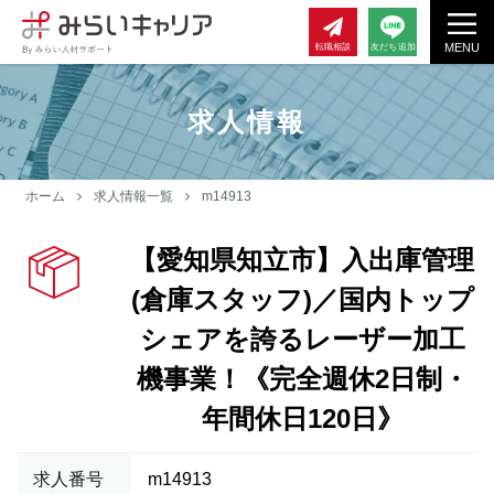
MENU
転職相談
友だち追加
求人情報
ホーム
求人情報一覧
m14913
【愛知県知立市】入出庫管理
(倉庫スタッフ)／国内トップ
シェアを誇るレーザー加工
機事業！《完全週休2日制・
年間休日120日》
求人番号
m14913