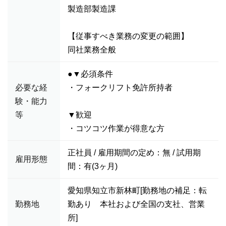
製造部製造課
【従事すべき業務の変更の範囲】
同社業務全般
●▼必須条件
必要な経
・フォークリフト免許所持者
験・能力
等
▼歓迎
・コツコツ作業が得意な方
正社員 / 雇用期間の定め：無 / 試用期
雇用形態
間：有(3ヶ月)
愛知県知立市新林町[勤務地の補足：転
勤務地
勤あり 本社および全国の支社、営業
所]