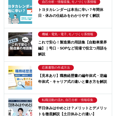
自己分析・情報収集, モノづくり系情報
トヨタカレンダーは本当に辛い？年間休
日・休みの仕組みをわかりやすく解説
機械・電気・電子, モノづくり系情報
これで安心！製造業の用語集【自動車業界
編】｜号口・SOPなど現場で役立つ用語を
解説
応募書類の作成方法
【見本あり】職務経歴書の編年体式・逆編
年体式・キャリア式の違いと書き方を解説
転職活動の流れ, 自己分析・情報収集
平日休みはやめとけ？メリットとデメリッ
トを徹底解説【土日休みとの違い】