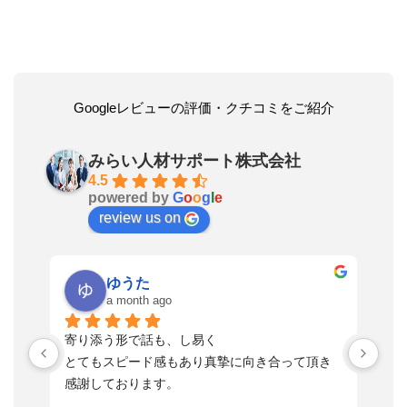
Googleレビューの評価・クチコミをご紹介
みらい人材サポート株式会社
4.5
powered by
G
o
o
g
l
e
review us on
ゆうた
a month ago
い
寄り添う形で話も、し易く
落
す
とてもスピード感もあり真摯に向き合って頂き
不
感謝しております。
さ
っ