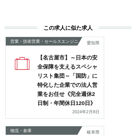
と
決
利
この求人に似た求人
が
あ
営業・技術営業・セールスエンジニ
愛知県
ア
【名古屋市】～日本の安
全保障を支えるスペシャ
リスト集団～「国防」に
特化した企業での法人営
業をお任せ《完全週休2
日制・年間休日120日》
2024年2月8日
物流・倉庫
岐阜県