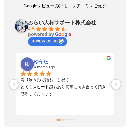
Googleレビューの評価・クチコミをご紹介
みらい人材サポート株式会社
4.5
powered by
G
o
o
g
l
e
review us on
ゆうた
a month ago
い
寄り添う形で話も、し易く
落
す
とてもスピード感もあり真摯に向き合って頂き
不
感謝しております。
さ
っ
ま
習
本
活