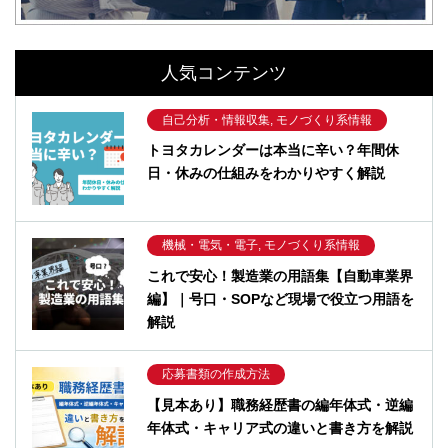
人気コンテンツ
自己分析・情報収集, モノづくり系情報
トヨタカレンダーは本当に辛い？年間休
日・休みの仕組みをわかりやすく解説
機械・電気・電子, モノづくり系情報
これで安心！製造業の用語集【自動車業界
編】｜号口・SOPなど現場で役立つ用語を
解説
応募書類の作成方法
【見本あり】職務経歴書の編年体式・逆編
年体式・キャリア式の違いと書き方を解説