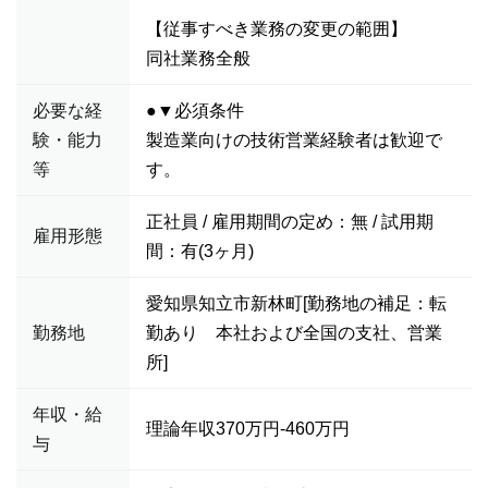
【従事すべき業務の変更の範囲】
同社業務全般
必要な経
●▼必須条件
験・能力
製造業向けの技術営業経験者は歓迎で
等
す。
正社員 / 雇用期間の定め：無 / 試用期
雇用形態
間：有(3ヶ月)
愛知県知立市新林町[勤務地の補足：転
勤務地
勤あり 本社および全国の支社、営業
所]
年収・給
理論年収370万円-460万円
与