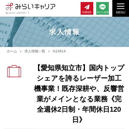
MENU
転職相談
友だち追加
求人情報
ホーム
求人情報一覧
m14914
【愛知県知立市】国内トップ
シェアを誇るレーザー加工
機事業！既存深耕や、反響営
業がメインとなる業務《完
全週休2日制・年間休日120
日》