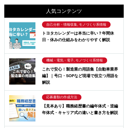
人気コンテンツ
自己分析・情報収集, モノづくり系情報
トヨタカレンダーは本当に辛い？年間休
日・休みの仕組みをわかりやすく解説
機械・電気・電子, モノづくり系情報
これで安心！製造業の用語集【自動車業界
編】｜号口・SOPなど現場で役立つ用語を
解説
応募書類の作成方法
【見本あり】職務経歴書の編年体式・逆編
年体式・キャリア式の違いと書き方を解説