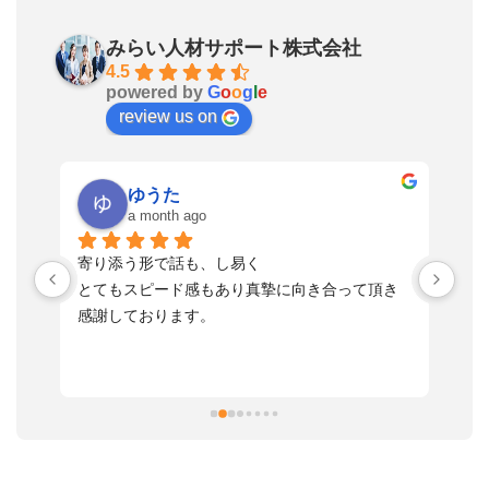
みらい人材サポート株式会社
4.5
powered by
G
o
o
g
l
e
review us on
ゆうた
a month ago
い
寄り添う形で話も、し易く
落
す
とてもスピード感もあり真摯に向き合って頂き
不
感謝しております。
さ
っ
ま
習
本
活
と