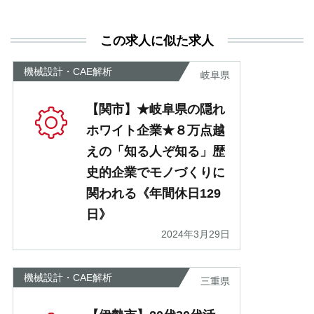
決
利
この求人に似た求人
が
あ
機械設計・CAE解析
岐阜県
【関市】★岐阜県の隠れ
ホワイト企業★８万点越
えの「知る人ぞ知る」歴
史的企業でモノづくりに
関われる《年間休日129
日》
2024年3月29日
機械設計・CAE解析
三重県