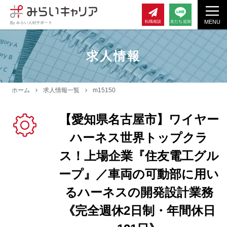
MENU
転職相談
友だち追加
求人情報
ホーム
求人情報一覧
m15150
【愛知県名古屋市】ワイヤー
ハーネス世界トップクラ
ス！上場企業『住友電工グル
ープ』／車両の可動部に用い
るハーネスの開発設計業務
《完全週休2日制・年間休日