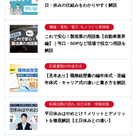
日・休みの仕組みをわかりやすく解説
機械・電気・電子, モノづくり系情報
これで安心！製造業の用語集【自動車業界
編】｜号口・SOPなど現場で役立つ用語を
解説
応募書類の作成方法
【見本あり】職務経歴書の編年体式・逆編
年体式・キャリア式の違いと書き方を解説
転職活動の流れ, 自己分析・情報収集
平日休みはやめとけ？メリットとデメリッ
トを徹底解説【土日休みとの違い】