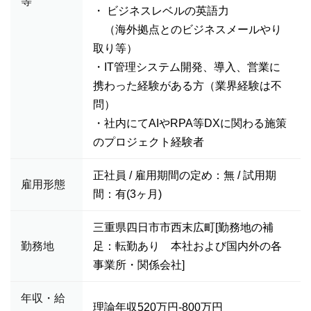
等
・ ビジネスレベルの英語力
（海外拠点とのビジネスメールやり
取り等）
・IT管理システム開発、導入、営業に
携わった経験がある方（業界経験は不
問）
・社内にてAIやRPA等DXに関わる施策
のプロジェクト経験者
正社員 / 雇用期間の定め：無 / 試用期
雇用形態
間：有(3ヶ月)
三重県四日市市西末広町[勤務地の補
勤務地
足：転勤あり 本社および国内外の各
事業所・関係会社]
年収・給
理論年収520万円-800万円