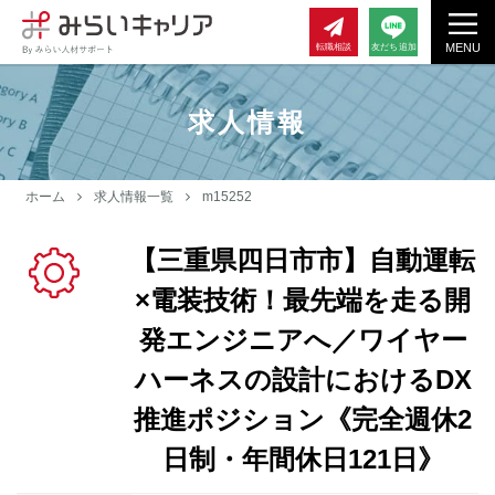
MENU
転職相談
友だち追加
求人情報
ホーム
求人情報一覧
m15252
【三重県四日市市】自動運転
×電装技術！最先端を走る開
発エンジニアへ／ワイヤー
ハーネスの設計におけるDX
推進ポジション《完全週休2
日制・年間休日121日》