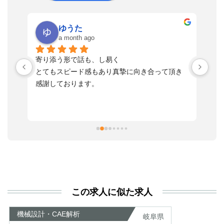
ゆうた
a month ago
い
寄り添う形で話も、し易く
落
す
とてもスピード感もあり真摯に向き合って頂き
不
感謝しております。
さ
っ
ま
習
本
活
と
決
利
この求人に似た求人
が
あ
機械設計・CAE解析
岐阜県