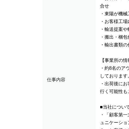
合せ
・東陽が機械
・お客様工場
・輸送提案や
・搬出・梱包
・輸出書類の
【事業所の情
・約8名のア
しております
仕事内容
・出荷後にお
行く可能性も
■当社につい
・「顧客第一
ュニケーショ