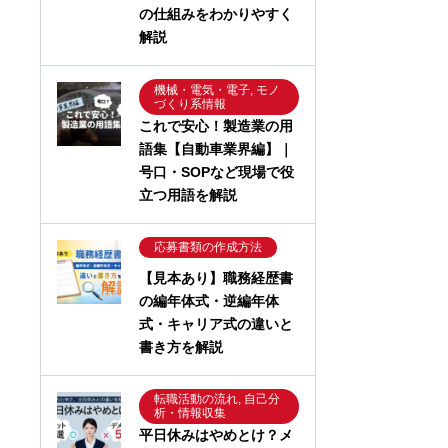
の仕組みをわかりやすく
解説
機械・電気・電子, モノ
づくり系情報
これで安心！製造業の用
語集【自動車業界編】｜
号口・SOPなど現場で役
立つ用語を解説
応募書類の作成方法
【見本あり】職務経歴書
の編年体式・逆編年体
式・キャリア式の違いと
書き方を解説
転職活動の流れ, 自己分
析・情報収集
平日休みはやめとけ？メ