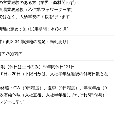
の営業経験のある方（業界・商材問わず）
貿易業務経験（乙仲業/フォワーダー業）
ではなく、人柄重視の面接を行います
期間の定め：無 / 試用期間：有(3ヶ月)
山町3-34[勤務地の補足：転勤あり]
円-700万円
日制（休日は土日のみ）※年間休日121日
10日～20日（下限日数は、入社半年経過後の付与日数とな
 ■休暇：GW（9日程度）、夏季（9日程度）、年末年始（9
年次有給休暇（入社直後、入社半年後にそれぞれ5日付与）
ンダーに準ず