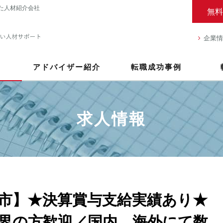
た人材紹介会社
無料
企業情
アドバイザー紹介
転職成功事例
求人情報
市】★決算賞与支給実績あり★
界の方歓迎／国内、海外にて数