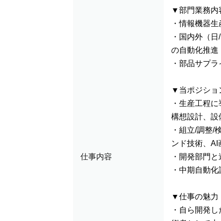
▼部門業務内
・情報機器生
・国内外（日/
の自動化推進
・部品サプラ
▼当ポジショ
・生産工程に
構想設計、
・組立/調整
ンド技術、A
仕事内容
・開発部門と
・中期自動化
▼仕事の魅力
・自ら開発し