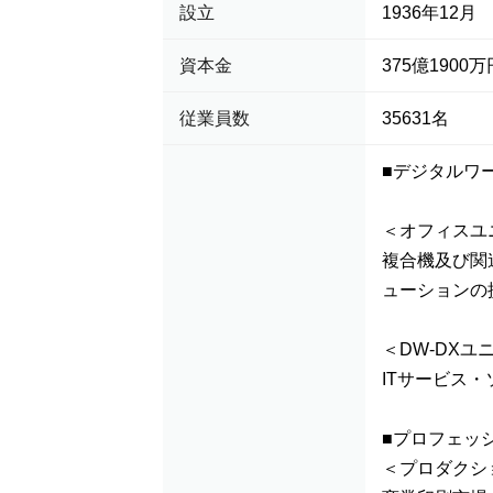
設立
1936年12月
資本金
375億1900万
従業員数
35631名
■デジタルワ
＜オフィスユ
複合機及び関
ューションの
＜DW-DXユ
ITサービス
■プロフェッ
＜プロダクシ