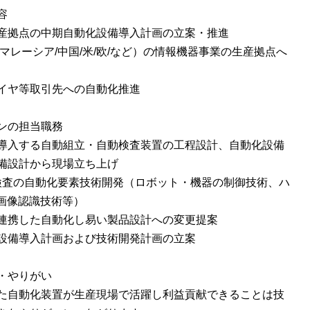
容
産拠点の中期自動化設備導入計画の立案・推進
マレーシア/中国/米/欧/など）の情報機器事業の生産拠点へ
イヤ等取引先への自動化推進
ンの担当職務
導入する自動組立・自動検査装置の工程設計、自動化設備
設備設計から現場立ち上げ
/検査の自動化要素技術開発（ロボット・機器の制御技術、ハ
I画像認識技術等）
連携した自動化し易い製品設計への変更提案
設備導入計画および技術開発計画の立案
・やりがい
た自動化装置が生産現場で活躍し利益貢献できることは技