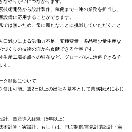
きなやりがいにつながります。
素技術開発から設計製作、稼働まで一連の業務を担当し、
産設備に応用することができます。
務では無いため、常に新たなことに挑戦していただくこと
。
人口減少による労働力不足、変種変量・多品種少量生産な
のづくりの技術の面から貢献できる仕事です。
外生産工場拠点への駐在など、グローバルに活躍できるチ
ます。
ーク頻度について
ク併用可能。週2日以上の出社を基本として業務状況に応じ
設計、量産導入経験（5年以上）
技術計算・実設計、もしくは、PLC制御/電気計装設計・実