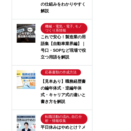
の仕組みをわかりやすく
解説
機械・電気・電子, モノ
づくり系情報
これで安心！製造業の用
語集【自動車業界編】｜
号口・SOPなど現場で役
立つ用語を解説
応募書類の作成方法
【見本あり】職務経歴書
の編年体式・逆編年体
式・キャリア式の違いと
書き方を解説
転職活動の流れ, 自己分
析・情報収集
平日休みはやめとけ？メ