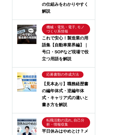
の仕組みをわかりやすく
解説
機械・電気・電子, モノ
づくり系情報
これで安心！製造業の用
語集【自動車業界編】｜
号口・SOPなど現場で役
立つ用語を解説
応募書類の作成方法
【見本あり】職務経歴書
の編年体式・逆編年体
式・キャリア式の違いと
書き方を解説
転職活動の流れ, 自己分
析・情報収集
平日休みはやめとけ？メ