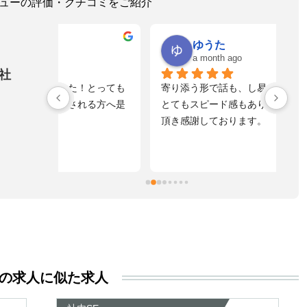
レビューの評価・クチコミをご紹介
ゆうた
a month ago
社
！とっても
寄り添う形で話も、し易く
落
れる方へ是
とてもスピード感もあり真摯に向き合って
不
頂き感謝しております。
た
自
た
ま
擬
お
す
活
る
き
の求人に似た求人
い
尊