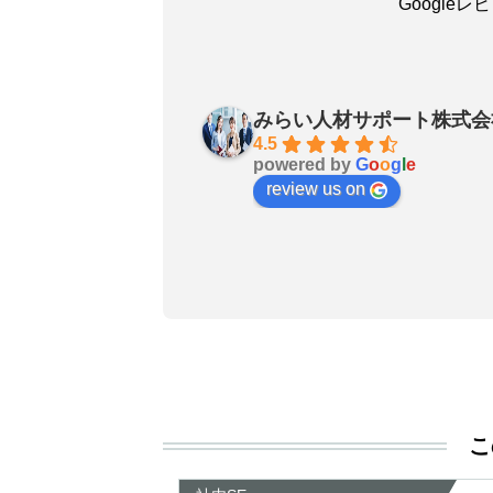
Google
吳嘉瑜
a month ago
みらい人材サポート株式会
お陰で無事に転職成功しました
4.5
powered by
G
o
o
g
l
e
良いエージェントです〜転職さ
review us on
非おすすめします！
こ