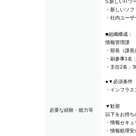
5.新しいIT
・新しいソフ
・社内ユーザ
■組織構成：
情報管理課
・部長（課長
・副参事1名：
・主任2名：3
●▼必須条件
・インフラエ
▼歓迎
必要な経験・能力等
以下をお持ち
・情報セキュ
・情報処理安