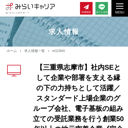
MENU
転職相談
友だち追加
求人情報
ホーム
求人情報一覧
m11944
【三重県志摩市】社内SEと
して企業や部署を支える縁
の下の力持ちとして活躍／
スタンダード上場企業のグ
ループ会社、電子基板の組み
立ての受託業務を行う創業50