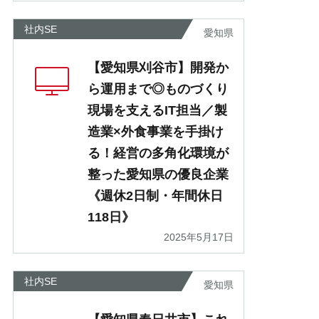
社内SE
愛知県
【愛知県刈谷市】開発か
ら運用まで◎ものづくり
現場を支えるIT担当／製
造業×外食事業を手掛け
る！経営の多角化環境が
整った愛知県の優良企業
《週休2日制・年間休日
118日》
2025年5月17日
社内SE
愛知県