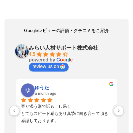
Googleレビューの評価・クチコミをご紹介
みらい人材サポート株式会社
4.5
powered by
G
o
o
g
l
e
review us on
ゆうた
a month ago
い
寄り添う形で話も、し易く
落
す
とてもスピード感もあり真摯に向き合って頂き
不
感謝しております。
さ
っ