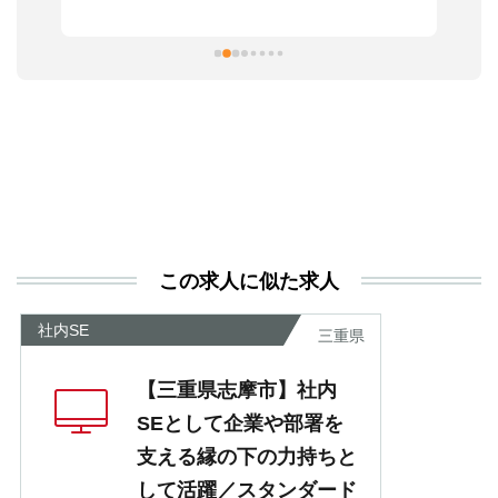
ま
習
本
活
と
決
利
が
あ
この求人に似た求人
社内SE
三重県
【三重県志摩市】社内
SEとして企業や部署を
支える縁の下の力持ちと
して活躍／スタンダード