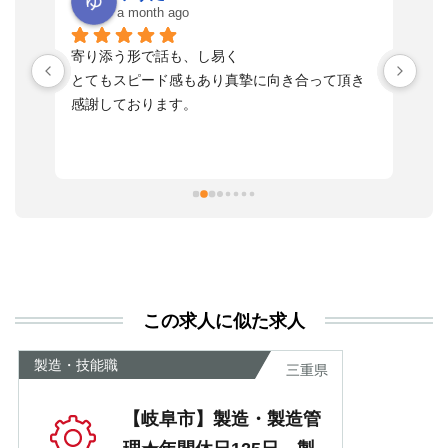
a month ago
い
寄り添う形で話も、し易く
落
す
とてもスピード感もあり真摯に向き合って頂き
不
感謝しております。
さ
っ
ま
習
本
活
と
決
利
この求人に似た求人
が
あ
製造・技能職
三重県
【岐阜市】製造・製造管