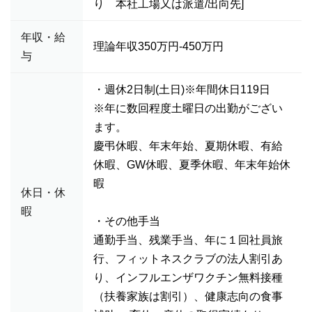
り 本社工場又は派遣/出向先]
年収・給
理論年収350万円-450万円
与
・週休2日制(土日)※年間休日119日
※年に数回程度土曜日の出勤がござい
ます。
慶弔休暇、年末年始、夏期休暇、有給
休暇、GW休暇、夏季休暇、年末年始休
暇
休日・休
暇
・その他手当
通勤手当、残業手当、年に１回社員旅
行、フィットネスクラブの法人割引あ
り、インフルエンザワクチン無料接種
（扶養家族は割引）、健康志向の食事