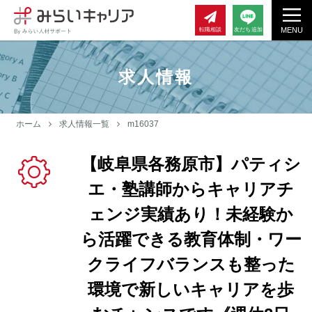
MENU
転職相談
友だち追加
求人情報
ホーム
求人情報一覧
m16037
【岐阜県各務原市】パティシ
エ・塾講師からキャリアチ
ェンジ実績あり！未経験か
ら活躍できる教育体制・ワー
クライフバランスも整った
環境で新しいキャリアを歩