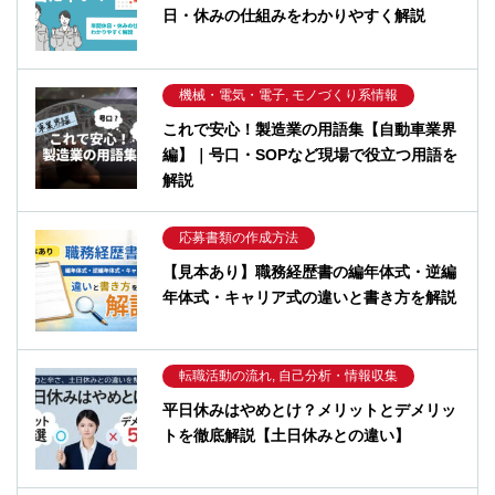
日・休みの仕組みをわかりやすく解説
機械・電気・電子, モノづくり系情報
これで安心！製造業の用語集【自動車業界
編】｜号口・SOPなど現場で役立つ用語を
解説
応募書類の作成方法
【見本あり】職務経歴書の編年体式・逆編
年体式・キャリア式の違いと書き方を解説
転職活動の流れ, 自己分析・情報収集
平日休みはやめとけ？メリットとデメリッ
トを徹底解説【土日休みとの違い】