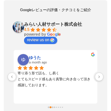
Googleレビューの評価・クチコミをご紹介
みらい人材サポート株式会社
4.5
powered by
G
o
o
g
l
e
review us on
ゆうた
a month ago
い
寄り添う形で話も、し易く
落
す
とてもスピード感もあり真摯に向き合って頂き
不
感謝しております。
さ
っ
ま
習
本