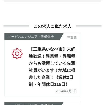
活
と
決
利
この求人に似た求人
が
あ
サービスエンジニア・設備保全
三重県
【三重県いなべ市】未経
験歓迎！異業種・異職種
からも活躍している先輩
社員がいます！地域に根
差した企業！《週休2日
制・年間休日115日》
2024年7月5日