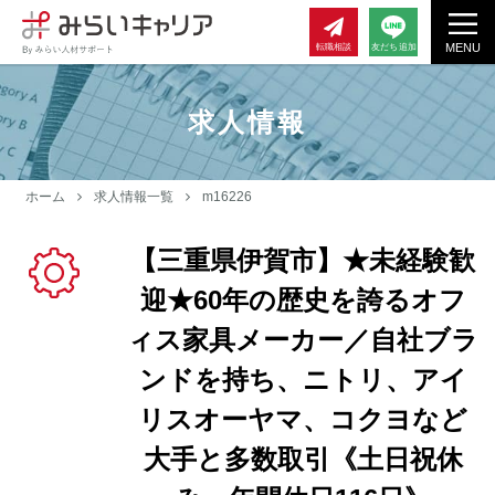
MENU
転職相談
友だち追加
求人情報
ホーム
求人情報一覧
m16226
【三重県伊賀市】★未経験歓
迎★60年の歴史を誇るオフ
ィス家具メーカー／自社ブラ
ンドを持ち、ニトリ、アイ
リスオーヤマ、コクヨなど
大手と多数取引《土日祝休