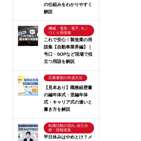
の仕組みをわかりやすく
解説
機械・電気・電子, モノ
づくり系情報
これで安心！製造業の用
語集【自動車業界編】｜
号口・SOPなど現場で役
立つ用語を解説
応募書類の作成方法
【見本あり】職務経歴書
の編年体式・逆編年体
式・キャリア式の違いと
書き方を解説
転職活動の流れ, 自己分
析・情報収集
平日休みはやめとけ？メ