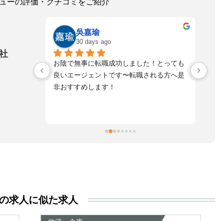
レビューの評価・クチコミをご紹介
ゆうた
a month ago
社
！とっても
寄り添う形で話も、し易く
落
れる方へ是
とてもスピード感もあり真摯に向き合って
不
頂き感謝しております。
た
自
た
ま
擬
お
す
活
る
き
の求人に似た求人
い
尊