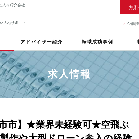
た人材紹介会社
無料
企業情
アドバイザー紹介
転職成功事例
求人情報
市市】★業界未経験可★空飛ぶ
製作や大型ドローン参入の経験