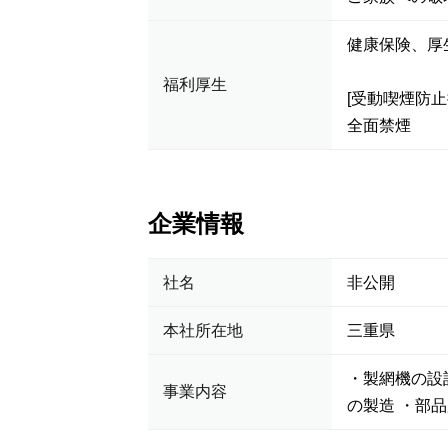
健康保険、
福利厚生
[受動喫煙防止
全面禁煙
企業情報
社名
非公開
本社所在地
三重県
・製網機の設
事業内容
の製造 ・部