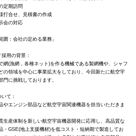
の定期訪問
様打合せ、見積書の作成
示会の対応
範囲：会社の定める業務」
／採用の背景：
で網(漁網，各種ネット)を作る機械である製網機や、シャフ
どの領域を中心に事業拡大をしており、今回新たに航空宇
部門に挑戦しております。
ついて：
品やエンジン部品など航空宇宙関連機器を担当いただきま
貫生産体制を新しい航空宇宙機器開発に応用し、高品質な
品・GSE(地上支援機材)を低コスト・短納期で製造してお