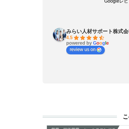
Google
吳嘉瑜
30 days ago
みらい人材サポート株式会
お陰で無事に転職成功しました
4.5
powered by
G
o
o
g
l
e
良いエージェントです〜転職さ
review us on
非おすすめします！
こ