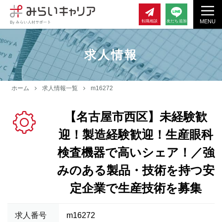
MENU
転職相談
友だち追加
求人情報
ホーム
求人情報一覧
m16272
【名古屋市西区】未経験歓
迎！製造経験歓迎！生産眼科
検査機器で高いシェア！／強
みのある製品・技術を持つ安
定企業で生産技術を募集
求人番号
m16272