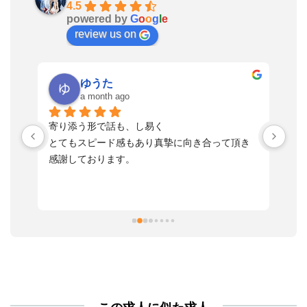
4.5
powered by
G
o
o
g
l
e
review us on
ゆうた
a month ago
い
寄り添う形で話も、し易く
落
す
とてもスピード感もあり真摯に向き合って頂き
不
感謝しております。
さ
っ
ま
習
本
活
と
決
利