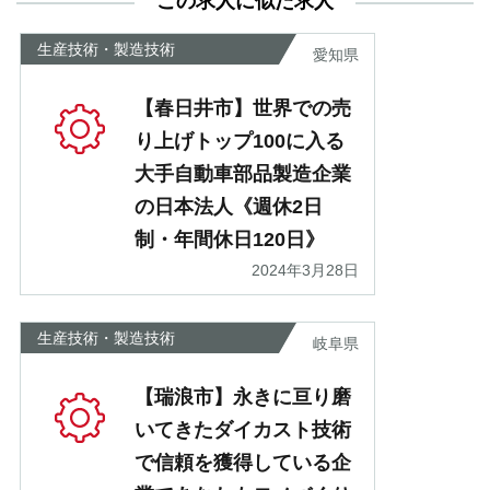
この求人に似た求人
が
あ
生産技術・製造技術
愛知県
【春日井市】世界での売
り上げトップ100に入る
大手自動車部品製造企業
の日本法人《週休2日
制・年間休日120日》
2024年3月28日
生産技術・製造技術
岐阜県
【瑞浪市】永きに亘り磨
いてきたダイカスト技術
で信頼を獲得している企