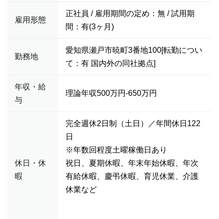
正社員 / 雇用期間の定め：無 / 試用期
雇用形態
間：有(3ヶ月)
愛知県瀬戸市暁町3番地100[転勤につい
勤務地
て：有 国内外の同社拠点]
年収・給
理論年収500万円-650万円
与
完全週休2日制（土日）／年間休日122
日
※年数回程度土曜稼働日あり
休日・休
祝日、夏期休暇、年末年始休暇、年次
暇
有給休暇、慶弔休暇、育児休業、介護
休業など