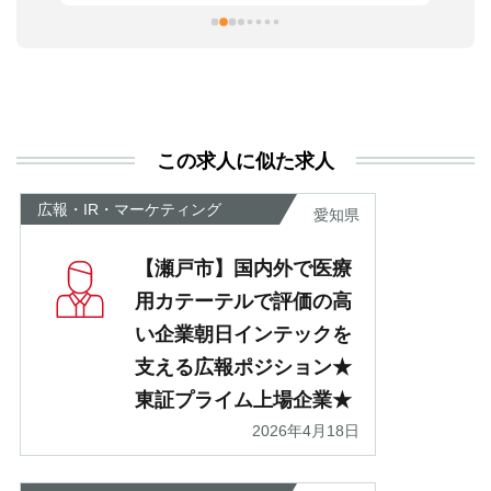
習
本
活
と
決
利
この求人に似た求人
が
あ
広報・IR・マーケティング
愛知県
【瀬戸市】国内外で医療
用カテーテルで評価の高
い企業朝日インテックを
支える広報ポジション★
東証プライム上場企業★
2026年4月18日