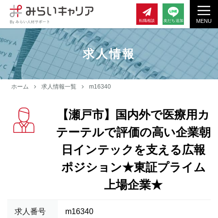
MENU
転職相談
友だち追加
求人情報
ホーム
求人情報一覧
m16340
【瀬戸市】国内外で医療用カ
テーテルで評価の高い企業朝
日インテックを支える広報
ポジション★東証プライム
上場企業★
求人番号
m16340