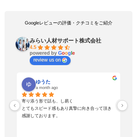
Googleレビューの評価・クチコミをご紹介
みらい人材サポート株式会社
4.5
powered by
G
o
o
g
l
e
review us on
ゆうた
a month ago
い
寄り添う形で話も、し易く
落
す
とてもスピード感もあり真摯に向き合って頂き
不
感謝しております。
さ
っ
ま