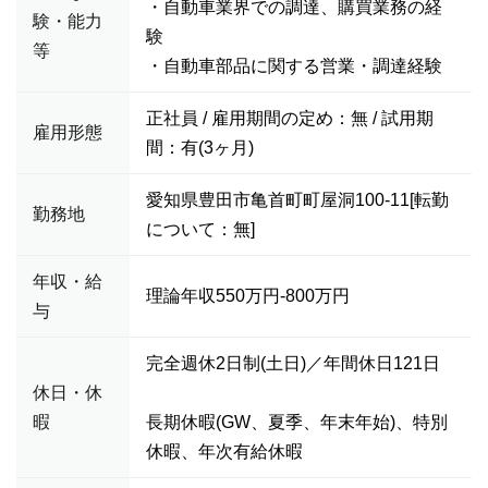
・自動車業界での調達、購買業務の経
験・能力
験
等
・自動車部品に関する営業・調達経験
正社員 / 雇用期間の定め：無 / 試用期
雇用形態
間：有(3ヶ月)
愛知県豊田市亀首町町屋洞100-11[転勤
勤務地
について：無]
年収・給
理論年収550万円-800万円
与
完全週休2日制(土日)／年間休日121日
休日・休
暇
長期休暇(GW、夏季、年末年始)、特別
休暇、年次有給休暇