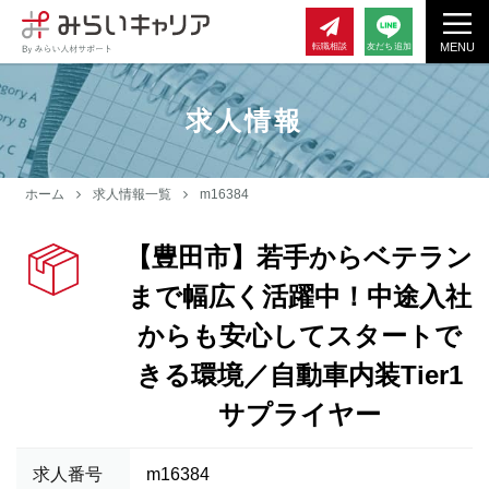
MENU
転職相談
友だち追加
求人情報
ホーム
求人情報一覧
m16384
【豊田市】若手からベテラン
まで幅広く活躍中！中途入社
からも安心してスタートで
きる環境／自動車内装Tier1
サプライヤー
求人番号
m16384