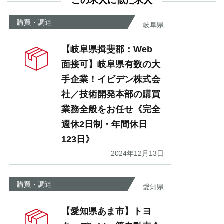
この求人に似た求人
が
あ
購買・調達
岐阜県
【岐阜県揖斐郡：Web
面接可】岐阜県有数の大
手企業！イビデン株式会
社／技術開発本部の購買
業務全般をお任せ《完全
週休2日制・年間休日
123日》
2024年12月13日
購買・調達
愛知県
【愛知県あま市】トヨ