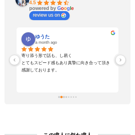
4.5
powered by
G
o
o
g
l
e
review us on
ゆうた
a month ago
い
寄り添う形で話も、し易く
落
す
とてもスピード感もあり真摯に向き合って頂き
不
感謝しております。
さ
っ
ま
習
本
活
と
決
利