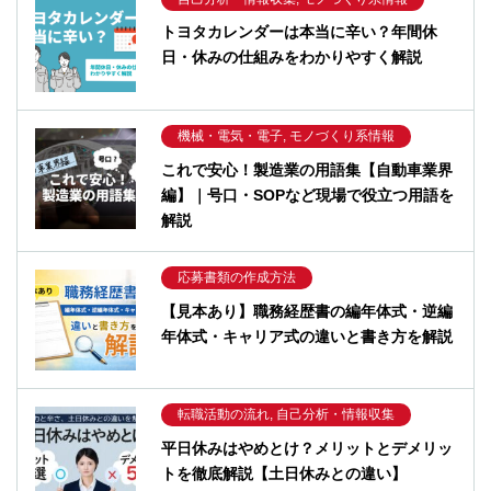
トヨタカレンダーは本当に辛い？年間休
日・休みの仕組みをわかりやすく解説
機械・電気・電子, モノづくり系情報
これで安心！製造業の用語集【自動車業界
編】｜号口・SOPなど現場で役立つ用語を
解説
応募書類の作成方法
【見本あり】職務経歴書の編年体式・逆編
年体式・キャリア式の違いと書き方を解説
転職活動の流れ, 自己分析・情報収集
平日休みはやめとけ？メリットとデメリッ
トを徹底解説【土日休みとの違い】