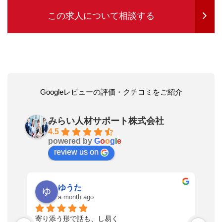
この求人について相談する
Googleレビューの評価・クチコミをご紹介
みらい人材サポート株式会社
4.5
powered by
G
o
o
g
l
e
review us on
ゆうた
a month ago
い
寄り添う形で話も、し易く
落