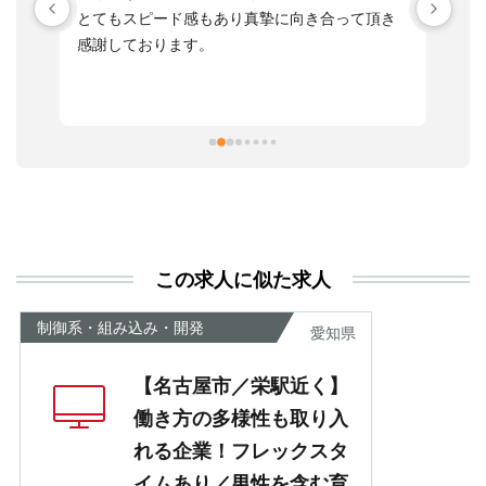
す
とてもスピード感もあり真摯に向き合って頂き
不
感謝しております。
さ
っ
ま
習
本
活
と
決
利
この求人に似た求人
が
あ
制御系・組み込み・開発
愛知県
【名古屋市／栄駅近く】
働き方の多様性も取り入
れる企業！フレックスタ
イムあり／男性を含む育