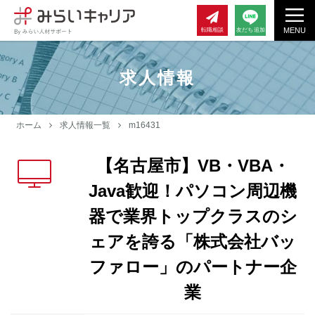
MENU
転職相談
友だち追加
求人情報
ホーム
求人情報一覧
m16431
【名古屋市】VB・VBA・
Java歓迎！パソコン周辺機
器で業界トップクラスのシ
ェアを誇る「株式会社バッ
ファロー」のパートナー企
業