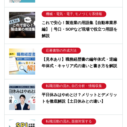
機械・電気・電子, モノづくり系情報
これで安心！製造業の用語集【自動車業界
編】｜号口・SOPなど現場で役立つ用語を
解説
応募書類の作成方法
【見本あり】職務経歴書の編年体式・逆編
年体式・キャリア式の違いと書き方を解説
転職活動の流れ, 自己分析・情報収集
平日休みはやめとけ？メリットとデメリッ
トを徹底解説【土日休みとの違い】
転職活動の流れ, 面接対策する