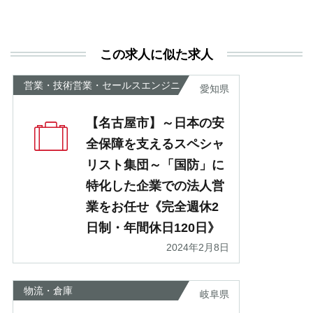
と
決
利
この求人に似た求人
が
あ
営業・技術営業・セールスエンジニ
愛知県
ア
【名古屋市】～日本の安
全保障を支えるスペシャ
リスト集団～「国防」に
特化した企業での法人営
業をお任せ《完全週休2
日制・年間休日120日》
2024年2月8日
物流・倉庫
岐阜県