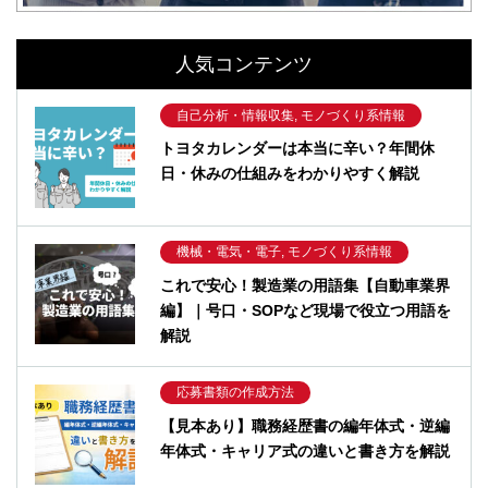
人気コンテンツ
自己分析・情報収集, モノづくり系情報
トヨタカレンダーは本当に辛い？年間休
日・休みの仕組みをわかりやすく解説
機械・電気・電子, モノづくり系情報
これで安心！製造業の用語集【自動車業界
編】｜号口・SOPなど現場で役立つ用語を
解説
応募書類の作成方法
【見本あり】職務経歴書の編年体式・逆編
年体式・キャリア式の違いと書き方を解説