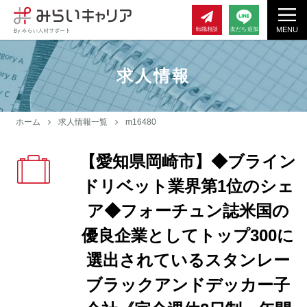
MENU
転職相談
友だち追加
求人情報
ホーム
求人情報一覧
m16480
【愛知県岡崎市】◆ブライン
ドリベット業界第1位のシェ
ア◆フォーチュン誌米国の
優良企業としてトップ300に
選出されているスタンレー
ブラックアンドデッカー子