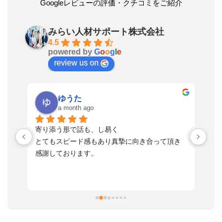
Googleレビューの評価・クチコミをご紹介
みらい人材サポート株式会社
4.5
powered by
G
o
o
g
l
e
review us on
ゆうた
a month ago
い
寄り添う形で話も、し易く
落
す
とてもスピード感もあり真摯に向き合って頂き
不
感謝しております。
さ
っ
ま
習
本
活