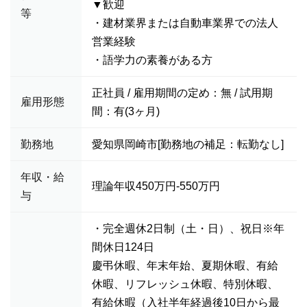
▼歓迎
等
・建材業界または自動車業界での法人
営業経験
・語学力の素養がある方
正社員 / 雇用期間の定め：無 / 試用期
雇用形態
間：有(3ヶ月)
勤務地
愛知県岡崎市[勤務地の補足：転勤なし]
年収・給
理論年収450万円-550万円
与
・完全週休2日制（土・日）、祝日※年
間休日124日
慶弔休暇、年末年始、夏期休暇、有給
休暇、リフレッシュ休暇、特別休暇、
有給休暇（入社半年経過後10日から最