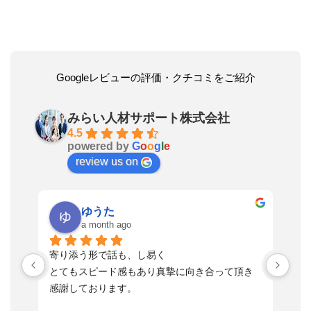
Googleレビューの評価・クチコミをご紹介
みらい人材サポート株式会社
4.5
powered by
G
o
o
g
l
e
review us on
ゆうた
a month ago
い
寄り添う形で話も、し易く
落
す
とてもスピード感もあり真摯に向き合って頂き
不
感謝しております。
さ
っ