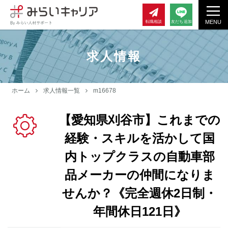
MENU
転職相談
友だち追加
求人情報
ホーム
求人情報一覧
m16678
【愛知県刈谷市】これまでの
経験・スキルを活かして国
内トップクラスの自動車部
品メーカーの仲間になりま
せんか？《完全週休2日制・
年間休日121日》