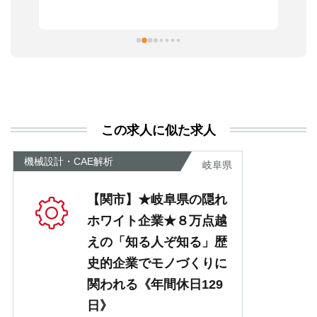
ま
習
本
活
と
決
利
この求人に似た求人
が
あ
機械設計・CAE解析
岐阜県
【関市】★岐阜県の隠れ
ホワイト企業★８万点越
えの「知る人ぞ知る」歴
史的企業でモノづくりに
関われる《年間休日129
日》