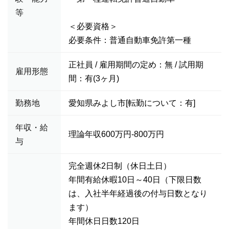
等
＜必要資格＞
必要条件：普通自動車免許第一種
正社員 / 雇用期間の定め：無 / 試用期
雇用形態
間：有(3ヶ月)
勤務地
愛知県みよし市[転勤について：有]
年収・給
理論年収600万円-800万円
与
完全週休2日制（休日土日）
年間有給休暇10日～40日（下限日数
は、入社半年経過後の付与日数となり
ます）
年間休日日数120日