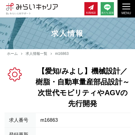
MENU
転職相談
友だち追加
求人情報
ホーム
求人情報一覧
m16863
【愛知/みよし】機械設計／
樹脂・自動車量産部品設計～
次世代モビリティやAGVの
先行開発
求人番号
m16863
登録更新