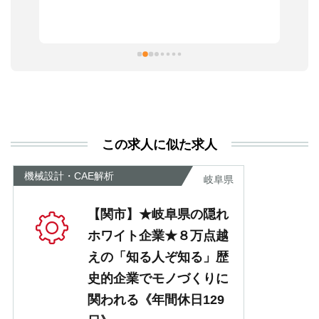
っ
ま
習
本
活
と
決
利
この求人に似た求人
が
あ
機械設計・CAE解析
岐阜県
【関市】★岐阜県の隠れ
ホワイト企業★８万点越
えの「知る人ぞ知る」歴
史的企業でモノづくりに
関われる《年間休日129