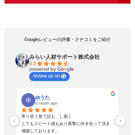
Googleレビューの評価・クチコミをご紹介
みらい人材サポート株式会社
4.5
powered by
G
o
o
g
l
e
review us on
ゆうた
a month ago
い
寄り添う形で話も、し易く
落
す
とてもスピード感もあり真摯に向き合って頂き
不
感謝しております。
さ