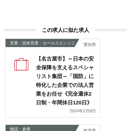
活
と
決
利
この求人に似た求人
が
あ
営業・技術営業・セールスエンジニ
愛知県
ア
【名古屋市】～日本の安
全保障を支えるスペシャ
リスト集団～「国防」に
特化した企業での法人営
業をお任せ《完全週休2
日制・年間休日120日》
2024年2月8日
物流・倉庫
岐阜県