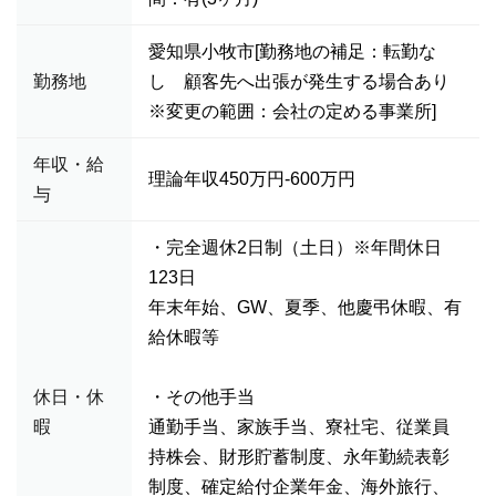
愛知県小牧市[勤務地の補足：転勤な
勤務地
し 顧客先へ出張が発生する場合あり
※変更の範囲：会社の定める事業所]
年収・給
理論年収450万円-600万円
与
・完全週休2日制（土日）※年間休日
123日
年末年始、GW、夏季、他慶弔休暇、有
給休暇等
休日・休
・その他手当
暇
通勤手当、家族手当、寮社宅、従業員
持株会、財形貯蓄制度、永年勤続表彰
制度、確定給付企業年金、海外旅行、