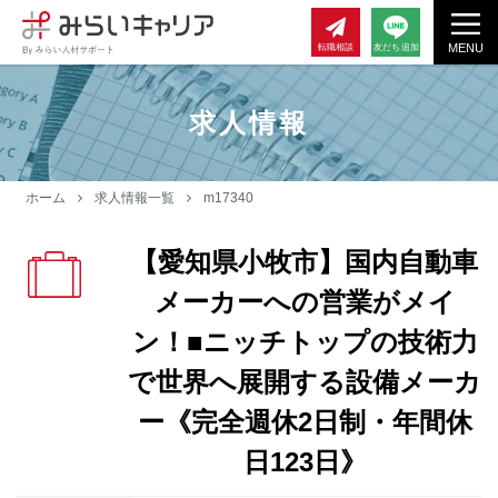
MENU
転職相談
友だち追加
求人情報
ホーム
求人情報一覧
m17340
【愛知県小牧市】国内自動車
メーカーへの営業がメイ
ン！■ニッチトップの技術力
で世界へ展開する設備メーカ
ー《完全週休2日制・年間休
日123日》