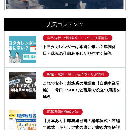
人気コンテンツ
自己分析・情報収集, モノづくり系情報
トヨタカレンダーは本当に辛い？年間休
日・休みの仕組みをわかりやすく解説
機械・電気・電子, モノづくり系情報
これで安心！製造業の用語集【自動車業界
編】｜号口・SOPなど現場で役立つ用語を
解説
応募書類の作成方法
【見本あり】職務経歴書の編年体式・逆編
年体式・キャリア式の違いと書き方を解説