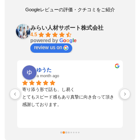
Googleレビューの評価・クチコミをご紹介
みらい人材サポート株式会社
4.5
powered by
G
o
o
g
l
e
review us on
ゆうた
a month ago
い
寄り添う形で話も、し易く
落
す
とてもスピード感もあり真摯に向き合って頂き
不
感謝しております。
さ
っ
ま
習
本