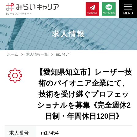
MENU
転職相談
友だち追加
求人情報
ホーム
求人情報一覧
m17454
【愛知県知立市】レーザー技
術のパイオニア企業にて、
技術を受け継ぐプロフェッ
ショナルを募集《完全週休2
日制・年間休日120日》
求人番号
m17454