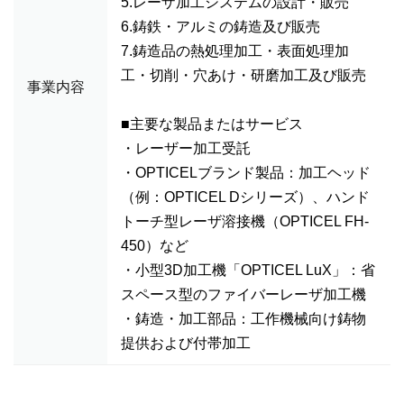
5.レーザ加工システムの設計・販売
6.鋳鉄・アルミの鋳造及び販売
7.鋳造品の熱処理加工・表面処理加
工・切削・穴あけ・研磨加工及び販売
事業内容
■主要な製品またはサービス
・レーザー加工受託
・OPTICELブランド製品：加工ヘッド
（例：OPTICEL Dシリーズ）、ハンド
トーチ型レーザ溶接機（OPTICEL FH-
450）など
・小型3D加工機「OPTICEL LuX」：省
スペース型のファイバーレーザ加工機
・鋳造・加工部品：工作機械向け鋳物
提供および付帯加工