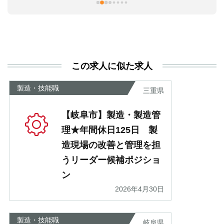
本
活
と
決
利
この求人に似た求人
が
あ
製造・技能職
三重県
【岐阜市】製造・製造管
理★年間休日125日 製
造現場の改善と管理を担
うリーダー候補ポジショ
ン
2026年4月30日
製造・技能職
岐阜県