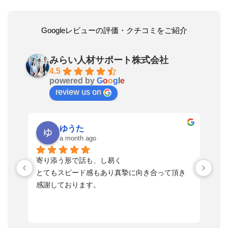
Googleレビューの評価・クチコミをご紹介
みらい人材サポート株式会社
4.5
powered by
G
o
o
g
l
e
review us on
ゆうた
a month ago
い
寄り添う形で話も、し易く
落
す
とてもスピード感もあり真摯に向き合って頂き
不
感謝しております。
さ
っ
ま
習