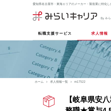
愛知県名古屋市・東海エリアのメーカー・製造業に特化し
転職支援サービス
求人情報
ホーム
求人情報一覧
m17522
【岐阜県安八
務職★賞与4.