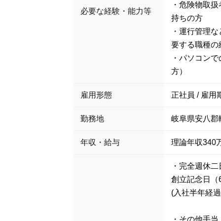
・危険物取扱
必要な経験・能力等
持ちの方
・運⾏管理な
要する職種の
・パソコンでの
方）
雇用形態
正社員 / 雇用
勤務地
岐阜県安八郡輪
年収・給与
理論年収340万
・完全週休二
創立記念日（6
(入社半年経過
・その他手当