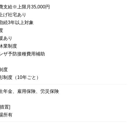
支給※上限月35,000円
上げ社宅あり
勤続3年以上対象
度
援あり
休業制度
ンザ予防接種費用補助
制度
彰制度（10年ごと）
厚生年金、雇用保険、労災保険
措置]
場所有