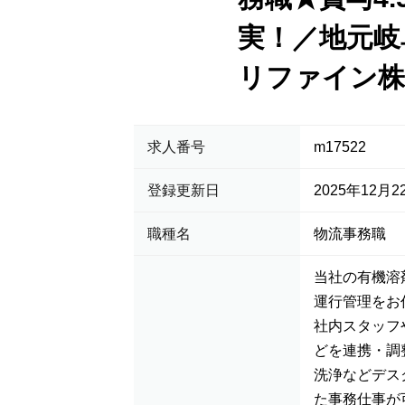
実！／地元岐
リファイン株
求人番号
m17522
登録更新日
2025年12月2
職種名
物流事務職
当社の有機溶
運行管理をお
社内スタッフ
どを連携・調
洗浄などデス
た事務仕事が