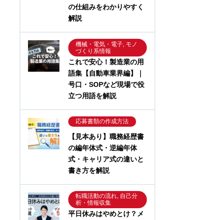
の仕組みをわかりやすく
解説
機械・電気・電子, モノ
づくり系情報
これで安心！製造業の用
語集【自動車業界編】｜
号口・SOPなど現場で役
立つ用語を解説
応募書類の作成方法
【見本あり】職務経歴書
の編年体式・逆編年体
式・キャリア式の違いと
書き方を解説
転職活動の流れ, 自己分
析・情報収集
平日休みはやめとけ？メ