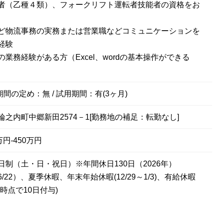
者（乙種４類）、フォークリフト運転者技能者の資格をお
ど物流事務の実務または営業職などコミュニケーションを
経験
業務経験がある方（Excel、wordの基本操作ができる
期間の定め：無 / 試用期間：有(3ヶ月)
之内町中郷新田2574－1[勤務地の補足：転勤なし]
円-450万円
日制（土・日・祝日）※年間休日130日（2026年）
/22）、夏季休暇、年末年始休暇(12/29～1/3)、有給休暇
時点で10日付与)