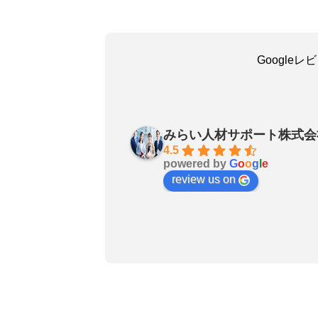
Google
吳嘉瑜
30 days ago
みらい人材サポート株式会
お陰で無事に転職成功しました
4.5
powered by
G
o
o
g
l
e
良いエージェントです〜転職さ
review us on
非おすすめします！