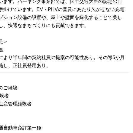
います。パーキング事業部では、国土交通大臣の認定の自
手掛けています。EV・PHVの普及にあたり欠かせない充電
プション設備の設置や、屋上や壁面を緑化することで美し
し、快適なまちづくりにも貢献できます。
足＞
無
により半年間の契約社員の提案の可能性あり。その際5か月
施し、正社員登用あり。
のご経験
業経験者
生産管理経験者
通自動車免許第一種