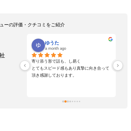
レビューの評価・クチコミをご紹介
ゆうた
a month ago
社
！とっても
寄り添う形で話も、し易く
落
れる方へ是
とてもスピード感もあり真摯に向き合って
不
頂き感謝しております。
た
自
た
ま
擬
お
す
活