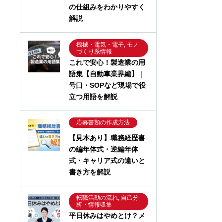
の仕組みをわかりやすく
解説
機械・電気・電子, モノ
づくり系情報
これで安心！製造業の用
語集【自動車業界編】｜
号口・SOPなど現場で役
立つ用語を解説
応募書類の作成方法
【見本あり】職務経歴書
の編年体式・逆編年体
式・キャリア式の違いと
書き方を解説
転職活動の流れ, 自己分
析・情報収集
平日休みはやめとけ？メ