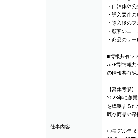
・自治体や公
・導入要件の
・導入後のフ
・顧客のニー
・商品のサー
■情報共有シ
ASP型情報
の情報共有や
【募集背景】
2023年に
を構築するた
既存商品の深
仕事内容
〇モデル年収