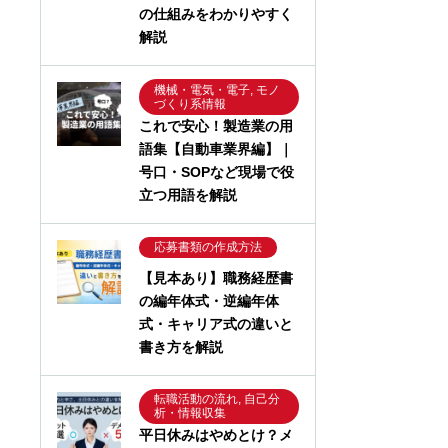
の仕組みをわかりやすく
解説
機械・電気・電子, モノ
づくり系情報
これで安心！製造業の用
語集【自動車業界編】｜
号口・SOPなど現場で役
立つ用語を解説
応募書類の作成方法
【見本あり】職務経歴書
の編年体式・逆編年体
式・キャリア式の違いと
書き方を解説
転職活動の流れ, 自己分
析・情報収集
平日休みはやめとけ？メ