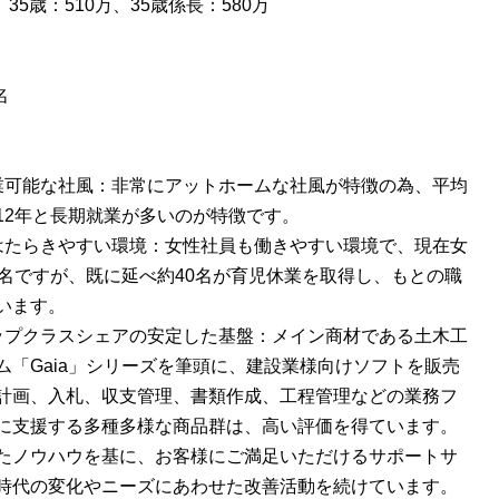
、35歳：510万、35歳係長：580万
名
：
業可能な社風：非常にアットホームな社風が特徴の為、平均
12年と長期就業が多いのが特徴です。
はたらきやすい環境：女性社員も働きやすい環境で、現在女
0名ですが、既に延べ約40名が育児休業を取得し、もとの職
います。
ップクラスシェアの安定した基盤：メイン商材である土木工
ム「Gaia」シリーズを筆頭に、建設業様向けソフトを販売
計画、入札、収支管理、書類作成、工程管理などの業務フ
に支援する多種多様な商品群は、高い評価を得ています。
たノウハウを基に、お客様にご満足いただけるサポートサ
時代の変化やニーズにあわせた改善活動を続けています。