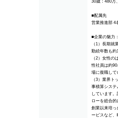
30歳：480万
■配属先
営業推進部 4
■企業の魅力
（1）長期就
勤続年数も約
（2）女性の
性社員は約9
場に復職して
（3）業界ト
事積算システ
しています。
ローを総合的
創業以来培っ
ービスなど、