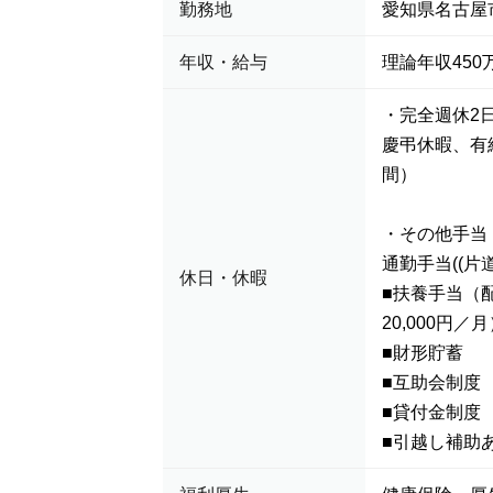
勤務地
愛知県名古屋
年収・給与
理論年収450万
・完全週休2
慶弔休暇、有
間）
・その他手当
通勤手当((片
休日・休暇
■扶養手当（配
20,000円／
■財形貯蓄
■互助会制度
■貸付金制度
■引越し補助