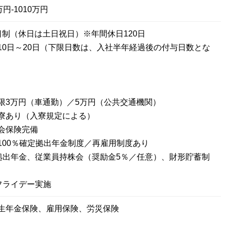
円-1010万円
日制（休日は土日祝日）※年間休日120日
10日～20日（下限日数は、入社半年経過後の付与日数とな
限3万円（車通勤）／5万円（公共交通機関）
寮あり（入寮規定による）
会保険完備
100％確定拠出年金制度／再雇用制度あり
拠出年金、従業員持株会（奨励金5％／任意）、財形貯蓄制
フライデー実施
生年金保険、雇用保険、労災保険