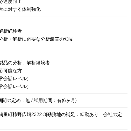
応速度向上
大に対する体制強化
解析経験者
分析・解析に必要な分析装置の知見
製品の分析、解析経験者
応可能な方
常会話レベル）
常会話レベル）
期間の定め：無 / 試用期間：有(6ヶ月)
里町柿野広畑2322-3[勤務地の補足：転勤あり 会社の定