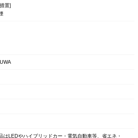
措置]
煙
UWA
円
品はLEDやハイブリッドカー・電気自動車等、省エネ・