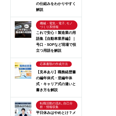
の仕組みをわかりやすく
解説
機械・電気・電子, モノ
づくり系情報
これで安心！製造業の用
語集【自動車業界編】｜
号口・SOPなど現場で役
立つ用語を解説
応募書類の作成方法
【見本あり】職務経歴書
の編年体式・逆編年体
式・キャリア式の違いと
書き方を解説
転職活動の流れ, 自己分
析・情報収集
平日休みはやめとけ？メ