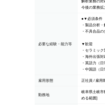
解析業務の対
今後の業務拡
●▼必須条件
・製品分析・
・不具合品の
必要な経験・能力等
▼歓迎
・セラミック
・海外出張対
・英語力（日
・中国語（日
雇用形態
正社員 / 雇用
岐阜県土岐市鶴
勤務地
める範囲]