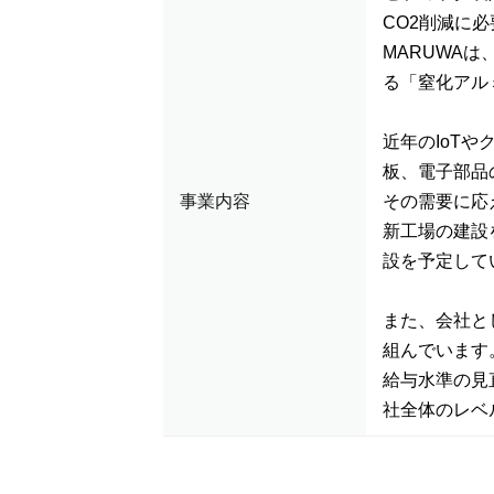
CO2削減に
MARUWA
る「窒化アル
近年のIoT
板、電子部品
事業内容
その需要に応
新工場の建設
設を予定して
また、会社と
組んでいます
給与水準の見
社全体のレベ