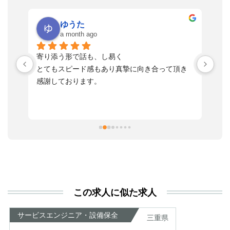
ゆうた
a month ago
い
寄り添う形で話も、し易く
落
す
とてもスピード感もあり真摯に向き合って頂き
不
感謝しております。
さ
っ
ま
習
本
活
と
決
利
この求人に似た求人
が
あ
サービスエンジニア・設備保全
三重県