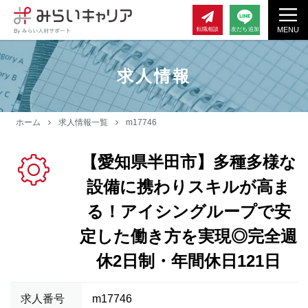
MENU
転職相談
友だち追加
求人情報
ホーム
求人情報一覧
m17746
【愛知県半田市】多種多様な
設備に携わりスキルが高ま
る！アイシングループで安
定した働き方を実現◎完全週
休2日制・年間休日121日
求人番号
m17746